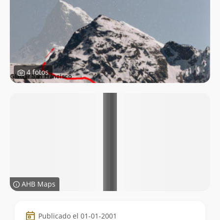
4 fotos
AHB Maps
Datos
Publicado el 01-01-2001