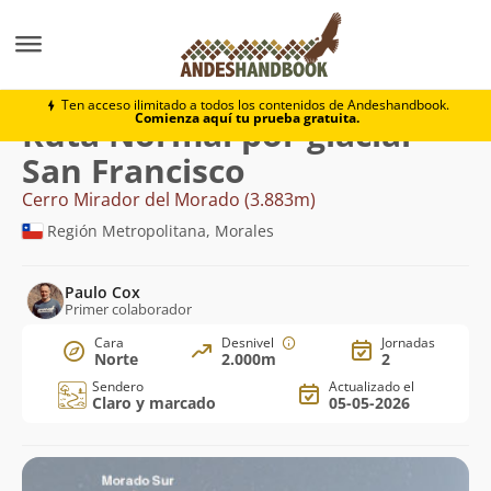
Montaña
Cerro Mirador del Morado
Normal por glac
Ten acceso ilimitado a todos los contenidos de Andeshandbook.
Comienza aquí tu prueba gratuita.
Ruta Normal por glaciar
San Francisco
Cerro Mirador del Morado (3.883m)
Región Metropolitana, Morales
Paulo Cox
Primer colaborador
Cara
Desnivel
Jornadas
Norte
2.000m
2
Sendero
Actualizado el
Claro y marcado
05-05-2026