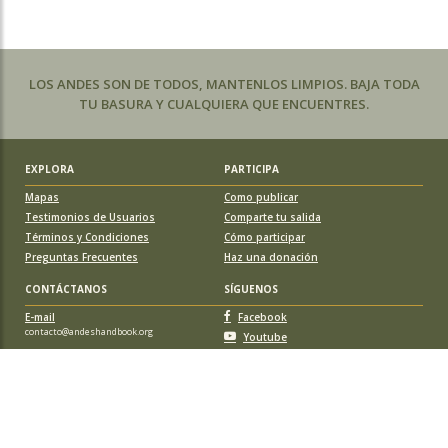
LOS ANDES SON DE TODOS, MANTENLOS LIMPIOS. BAJA TODA
TU BASURA Y CUALQUIERA QUE ENCUENTRES.
EXPLORA
PARTICIPA
Mapas
Como publicar
Testimonios de Usuarios
Comparte tu salida
Términos y Condiciones
Cómo participar
Preguntas Frecuentes
Haz una donación
CONTÁCTANOS
SÍGUENOS
E-mail
Facebook
contacto@andeshandbook.org
Youtube
Instagram
APOYA A ANDESHANDBOOK
Suscríbete
y accede a todos los contenidos sin limitaciones. O colabora
con una nueva ruta o montaña y obtén una suscripción gratis y de por vida.