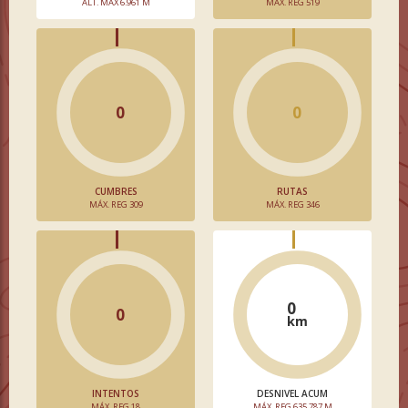
ALT. MÁX 6.961 M
MÁX. REG 519
0
0
CUMBRES
RUTAS
MÁX. REG 309
MÁX. REG 346
0
0
km
INTENTOS
DESNIVEL ACUM
MÁX. REG 18
MÁX. REG 635.787 M