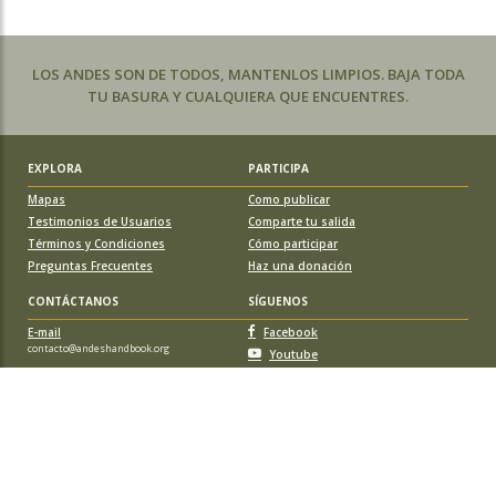
LOS ANDES SON DE TODOS, MANTENLOS LIMPIOS. BAJA TODA
TU BASURA Y CUALQUIERA QUE ENCUENTRES.
EXPLORA
PARTICIPA
Mapas
Como publicar
Testimonios de Usuarios
Comparte tu salida
Términos y Condiciones
Cómo participar
Preguntas Frecuentes
Haz una donación
CONTÁCTANOS
SÍGUENOS
E-mail
Facebook
contacto@andeshandbook.org
Youtube
Instagram
APOYA A ANDESHANDBOOK
Suscríbete
y accede a todos los contenidos sin limitaciones. O colabora
con una nueva ruta o montaña y obtén una suscripción gratis y de por vida.