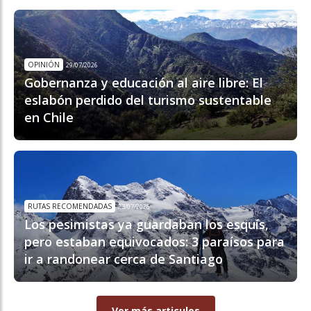
OPINIÓN
29/07/2026
Gobernanza y educación al aire libre: El
eslabón perdido del turismo sustentable
en Chile
RUTAS RECOMENDADAS
23/07/2026
Los pesimistas ya guardaban los esquís,
pero estaban equivocados: 3 paraísos para
ir a randonear cerca de Santiago
Ver más articulos