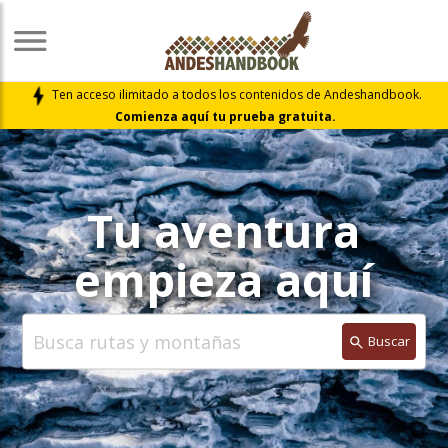
Ten acceso ilimitado a todos los contenidos de Andeshandbook.
Comienza aquí tu prueba gratuita.
Tu aventura
empieza aquí
Buscar