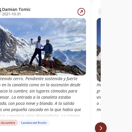
Damian Tomic
Fernanda Ó
2021-10-31
2019-12-01
tenido cerro. Pendiente sostenida y fuerte
o en la canaleta como en la ascensión desde
Hermosa vista desd
hacia la cumbre, sin lugares cómodos para
gracias a la vida 
ansar. La entrada a la canaleta estaba
vista la canaleta 
ada, con poca nieve y blanda. A la salida
o 50°, mucho hielo
ía una pequeña cascada en la que había que
maravilloso a la c
rse y mojarse para desescalarla. La rimaya
ba totalmente oculta.
o de cumbre
Canaleta del Rincón
Libro de cumbre
Can