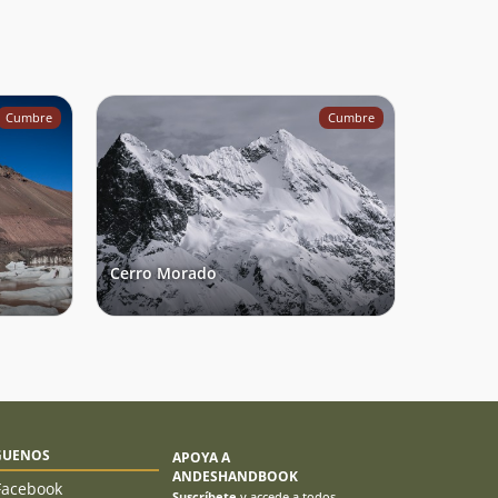
Cumbre
Cumbre
Cerro Morado
GUENOS
APOYA A
ANDESHANDBOOK
Facebook
Suscríbete
y accede a todos