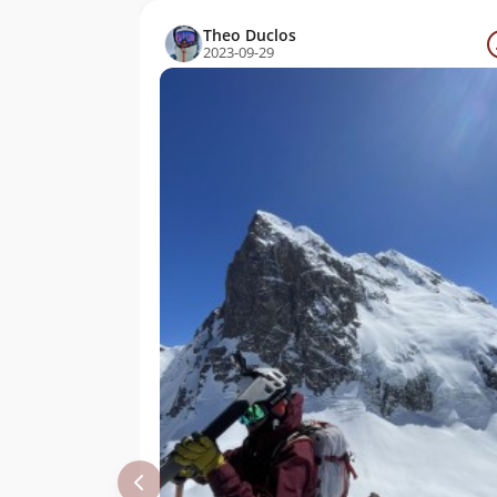
Montané
Theo Duclos
2023-09-29
Alvaro Jorquera
09/01/06
Jorge Hess
18/12/05
Adolfo Dell´orto
01/12/05
Selman
Eduardo Atalah
27/11/05
Edison Acuña
Hektor S A
Monteiro
Álvaro Vivanco
20/11/05
David Valdés
20/11/05
Juan Francisco
Bustos
Felipe Ochsenius
Javier Echecopar
Rodrigo Colipi
22/01/05