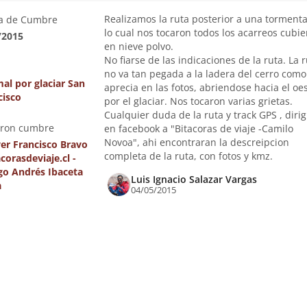
Realizamos la ruta posterior a una tormenta
a de Cumbre
lo cual nos tocaron todos los acarreos cubie
/2015
en nieve polvo.
No fiarse de las indicaciones de la ruta. La 
no va tan pegada a la ladera del cerro como
al por glaciar San
aprecia en las fotos, abriendose hacia el oe
cisco
por el glaciar. Nos tocaron varias grietas.
Cualquier duda de la ruta y track GPS , dirig
eron cumbre
en facebook a "Bitacoras de viaje -Camilo
Novoa", ahi encontraran la descreipcion
ver Francisco Bravo
completa de la ruta, con fotos y kmz.
acorasdeviaje.cl -
go Andrés Ibaceta
Luis Ignacio Salazar Vargas
a
04/05/2015