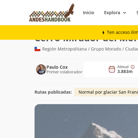
Inicio
Explora
Montaña
Cerro Mirador del Morado
Ten acceso ili
Cerro Mirador del Mo
Región Metropolitana / Grupo Morado / Ciuda
Paulo Cox
Altitud
3.883m
Primer colaborador
Rutas publicadas:
Normal por glaciar San Fran