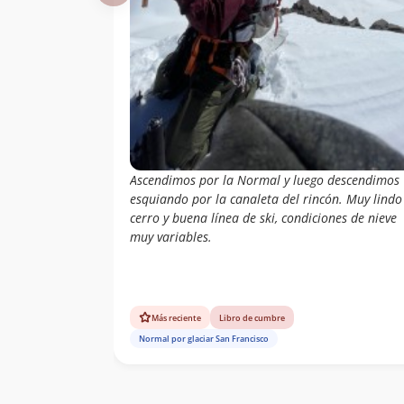
Andrés Guzmán,
12/12/04
Roberto Olivares,
Rodrigo, Cristian
Daniel
28/11/04
Sepulveda(Coloro),
Nico Negro,
Miguel Barrios
04/03/04
Elvis Acevedo
23/11/03
Ascendimos por la Normal y luego descendimos
esquiando por la canaleta del rincón. Muy lindo
Paulo Cox
09/04/03
cerro y buena línea de ski, condiciones de nieve
Carlos Andrés
muy variables.
Correa Grez
Ignacio Toro
Labbé
Ismael Mena
Valdés
Más reciente
Libro de cumbre
Eduardo Alexis
30/01/02
Normal por glaciar San Francisco
Liempi Liempi
Paulo Cox
03/11/01