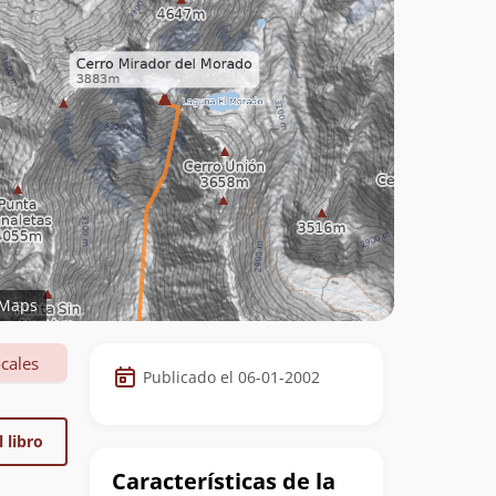
Maps
Datos
cales
Publicado el 06-01-2002
de
la
 libro
cumbre
Características de la