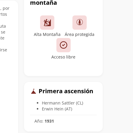
montaña
, por
rtos
ruta
 se
Alta Montaña
Área protegida
ste
irse
Acceso libre
Primera ascensión
Hermann Sattler (CL)
Erwin Hein (AT)
Año:
1931