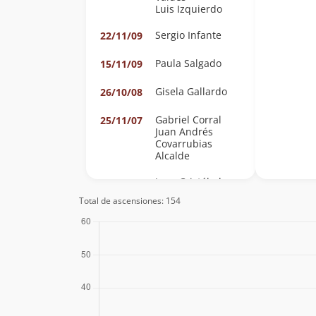
Luis Izquierdo
Sergio Infante
22/11/09
Paula Salgado
15/11/09
Gisela Gallardo
26/10/08
Gabriel Corral
25/11/07
Juan Andrés
Covarrubias
Alcalde
Juan Cristóbal
04/11/07
Arriagada Leiva
Total de ascensiones: 154
Luis Francisco
Román Torres
Sebastian Tobar
21/10/07
Bernabe Lopez
14/10/07
Taverne
Andrea
30/09/07