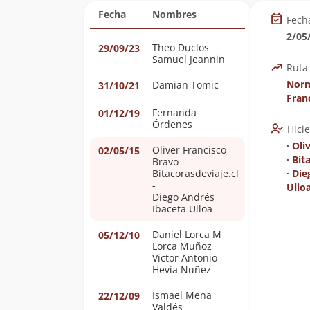
Fecha
Nombres
Fech
2/05
Theo Duclos
29/09/23
Samuel Jeannin
Ruta
Norm
Damian Tomic
31/10/21
Fran
Fernanda
01/12/19
Órdenes
Hici
∙
Oli
Oliver Francisco
02/05/15
∙
Bit
Bravo
Bitacorasdeviaje.cl
∙
Die
-
Ullo
Diego Andrés
Ibaceta Ulloa
Daniel Lorca M
05/12/10
Lorca Muñoz
Victor Antonio
Hevia Nuñez
Ismael Mena
22/12/09
Valdés