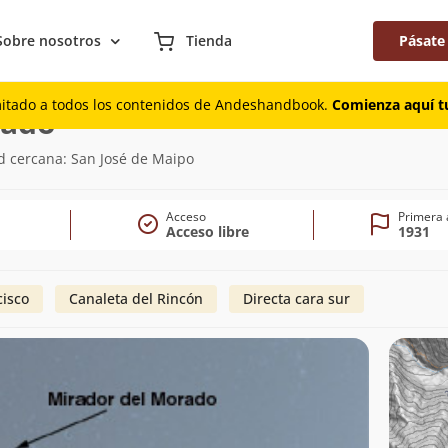
Sobre nosotros
Tienda
Pásate
mitado a todos los contenidos de Andeshandbook.
Comienza aquí tu
(3.883m)
rado
d cercana: San José de Maipo
Acceso
Primera 
Acceso libre
1931
cisco
Canaleta del Rincón
Directa cara sur