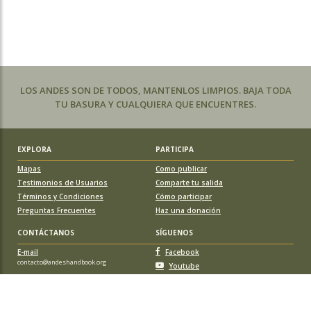
LOS ANDES SON DE TODOS, MANTENLOS LIMPIOS. BAJA TODA
TU BASURA Y CUALQUIERA QUE ENCUENTRES.
EXPLORA
PARTICIPA
Mapas
Como publicar
Testimonios de Usuarios
Comparte tu salida
Términos y Condiciones
Cómo participar
Preguntas Frecuentes
Haz una donación
CONTÁCTANOS
SÍGUENOS
E-mail
Facebook
contacto@andeshandbook.org
Youtube
Instagram
APOYA A ANDESHANDBOOK