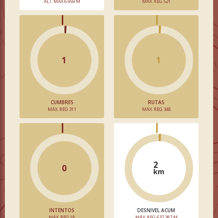
ALT. MÁX 6.959 M
MÁX. REG 521
1
1
CUMBRES
RUTAS
MÁX. REG 311
MÁX. REG 348
2
0
km
INTENTOS
DESNIVEL ACUM
MÁX. REG 18
MÁX. REG 637.387 M