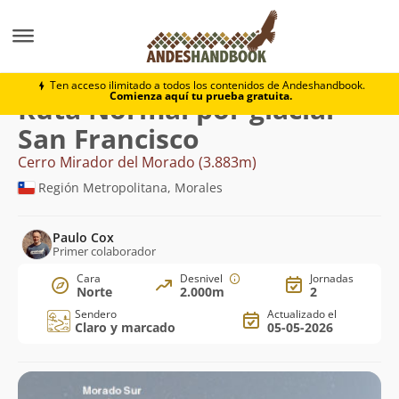
Montaña
Cerro Mirador del Morado
Normal por glac
Ten acceso ilimitado a todos los contenidos de Andeshandbook.
Comienza aquí tu prueba gratuita.
Ruta Normal por glaciar
San Francisco
Cerro Mirador del Morado (3.883m)
Región Metropolitana, Morales
Paulo Cox
Primer colaborador
Cara
Desnivel
Jornadas
Norte
2.000m
2
Sendero
Actualizado el
Claro y marcado
05-05-2026