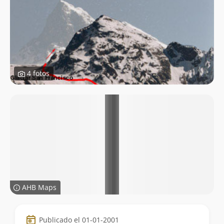
4 fotos
AHB Maps
Datos
Publicado el 01-01-2001