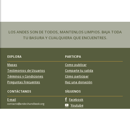
LOS ANDES SON DE TODOS, MANTENLOS LIMPIOS. BAJA TODA
TU BASURA Y CUALQUIERA QUE ENCUENTRES.
EXPLORA
PARTICIPA
Mapas
Como publicar
Testimonios de Usuarios
Comparte tu salida
Términos y Condiciones
Cómo participar
Preguntas Frecuentes
Haz una donación
CONTÁCTANOS
SÍGUENOS
E-mail
Facebook
contacto@andeshandbook.org
Youtube
Instagram
APOYA A ANDESHANDBOOK
Suscríbete
y accede a todos los contenidos sin limitaciones. O colabora
con una nueva ruta o montaña y obtén una suscripción gratis y de por vida.