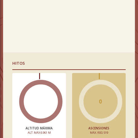
HITOS
0
ALTITUD MÁXIMA
ASCENSIONES
ALT. MÁX 6.961 M
MÁX. REG 519