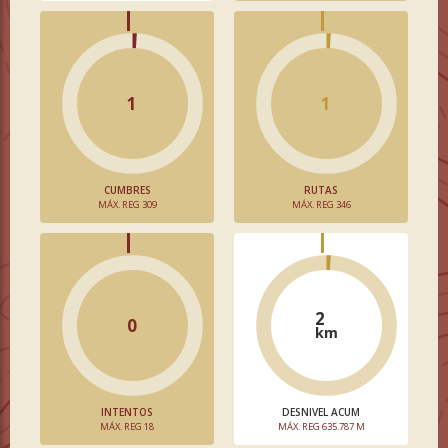
1
1
CUMBRES
RUTAS
MÁX. REG 309
MÁX. REG 346
2
0
km
INTENTOS
DESNIVEL ACUM
MÁX. REG 18
MÁX. REG 635.787 M