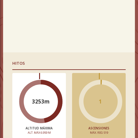
HITOS
3253m
1
ALTITUD MÁXIMA
ASCENSIONES
ALT. MÁX 6.959 M
MÁX. REG 519