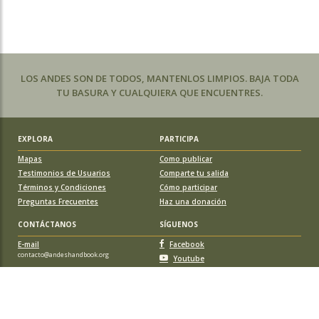
LOS ANDES SON DE TODOS, MANTENLOS LIMPIOS. BAJA TODA
TU BASURA Y CUALQUIERA QUE ENCUENTRES.
EXPLORA
PARTICIPA
Mapas
Como publicar
Testimonios de Usuarios
Comparte tu salida
Términos y Condiciones
Cómo participar
Preguntas Frecuentes
Haz una donación
CONTÁCTANOS
SÍGUENOS
E-mail
Facebook
contacto@andeshandbook.org
Youtube
Instagram
APOYA A ANDESHANDBOOK
Suscríbete
y accede a todos los contenidos sin limitaciones. O colabora
con una nueva ruta o montaña y obtén una suscripción gratis y de por vida.