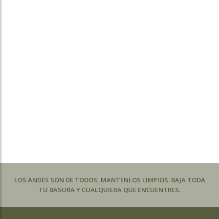
LOS ANDES SON DE TODOS, MANTENLOS LIMPIOS. BAJA TODA
TU BASURA Y CUALQUIERA QUE ENCUENTRES.