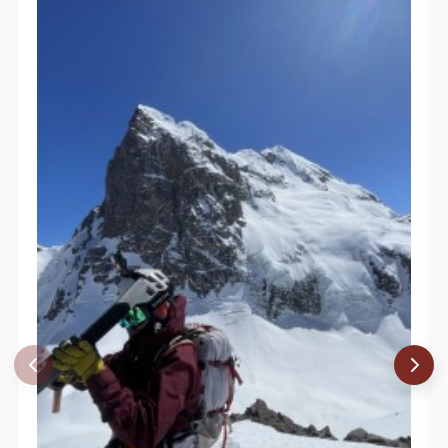
Adolfo Dell´orto Selman
01/12/05
Eduardo Atalah
27/11/05
Edison Acuña
Hektor S A Monteiro
Álvaro Vivanco
20/11/05
David Valdés
20/11/05
Juan Francisco Bustos
Felipe Ochsenius
Javier Echecopar
Rodrigo Colipi
22/01/05
Andrés Guzmán, Roberto Olivares,
12/12/04
Rodrigo, Cristian
Daniel Sepulveda(Coloro), Nico Negro,
28/11/04
Miguel Barrios
04/03/04
Elvis Acevedo
23/11/03