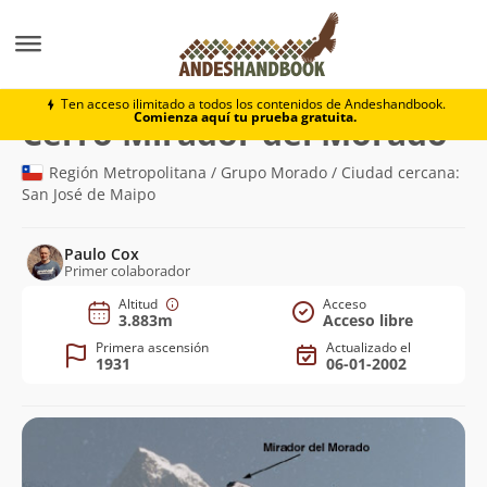
Montaña
Cerro Mirador del Morado
Ten acceso ilimitado a todos los contenidos de Andeshandbook.
Comienza aquí tu prueba gratuita.
(3.
Cerro Mirador del Morado
Región Metropolitana / Grupo Morado / Ciudad cercana:
San José de Maipo
Paulo Cox
Primer colaborador
Altitud
Acceso
3.883m
Acceso libre
Primera ascensión
Actualizado el
1931
06-01-2002