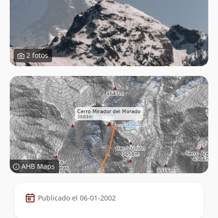
2 fotos
AHB Maps
Datos
Publicado el 06-01-2002
de