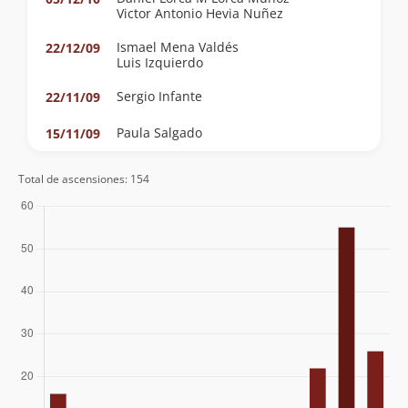
Victor Antonio Hevia Nuñez
Ismael Mena Valdés
22/12/09
Luis Izquierdo
Sergio Infante
22/11/09
Paula Salgado
15/11/09
Gisela Gallardo
26/10/08
Total de ascensiones: 154
Gabriel Corral
25/11/07
Juan Andrés Covarrubias Alcalde
Juan Cristóbal Arriagada Leiva
04/11/07
Luis Francisco Román Torres
Sebastian Tobar
21/10/07
Bernabe Lopez Taverne
14/10/07
Andrea Salvatierrra Matzner
30/09/07