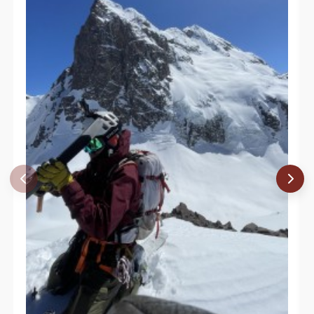
Álvaro Vivanco
20/11/05
David Valdés
20/11/05
Juan Francisco Bustos
Felipe Ochsenius
Javier Echecopar
Rodrigo Colipi
22/01/05
Andrés Guzmán, Roberto Olivares,
12/12/04
Rodrigo, Cristian
Daniel Sepulveda(Coloro), Nico Negro,
28/11/04
Miguel Barrios
04/03/04
Elvis Acevedo
23/11/03
Paulo Cox
09/04/03
Carlos Andrés Correa Grez
Ignacio Toro Labbé
Ismael Mena Valdés