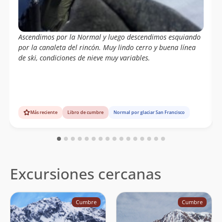
Eduardo Alexis Liempi Liempi
30/01/02
Paulo Cox
03/11/01
Ascendimos por la Normal y luego descendimos esquiando
Emilio Vega
17/10/01
por la canaleta del rincón. Muy lindo cerro y buena línea
de ski, condiciones de nieve muy variables.
Adolfo Dell´orto Selman
02/10/01
Guillermo Pinto, Carlos Rivera
21/09/01
Paulo Cox
07/11/99
Más reciente
Libro de cumbre
Normal por glaciar San Francisco
Juan Alberto Henriquez
11/11/97
Daniel Zavala, Miguel Contreras,
30/11/77
Hermes Osorio
Excursiones cercanas
Wolfgang Förster
12/05/63
Ulrich Lorber
Wolfgang Förster
12/01/63
Cumbre
Cumbre
Sergio Kunstmann