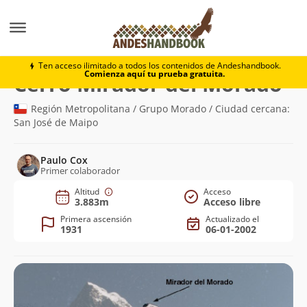
Montaña
Cerro Mirador del Morado
Ten acceso ilimitado a todos los contenidos de Andeshandbook.
Comienza aquí tu prueba gratuita.
(3.
Cerro Mirador del Morado
Región Metropolitana / Grupo Morado / Ciudad cercana:
San José de Maipo
Paulo Cox
Primer colaborador
Altitud
Acceso
3.883m
Acceso libre
Primera ascensión
Actualizado el
1931
06-01-2002