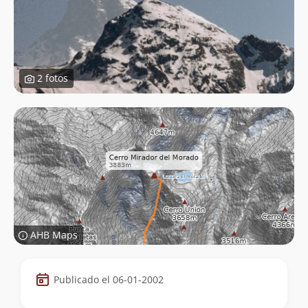
2 fotos
AHB Maps
Datos
Publicado el 06-01-2002
de