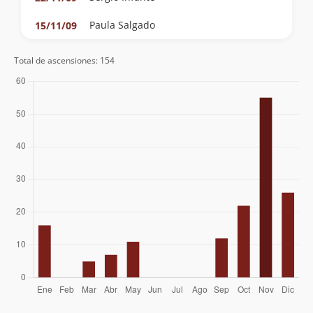
Paula Salgado
15/11/09
Gisela Gallardo
26/10/08
Total de ascensiones: 154
Gabriel Corral
25/11/07
Juan Andrés Covarrubias Alcalde
Juan Cristóbal Arriagada Leiva
04/11/07
Luis Francisco Román Torres
Sebastian Tobar
21/10/07
Bernabe Lopez Taverne
14/10/07
Andrea Salvatierrra Matzner
30/09/07
Hector Millar
30/09/07
Sven Gleisner
09/09/07
Elias Lira
Fernando Yáñez
30/04/07