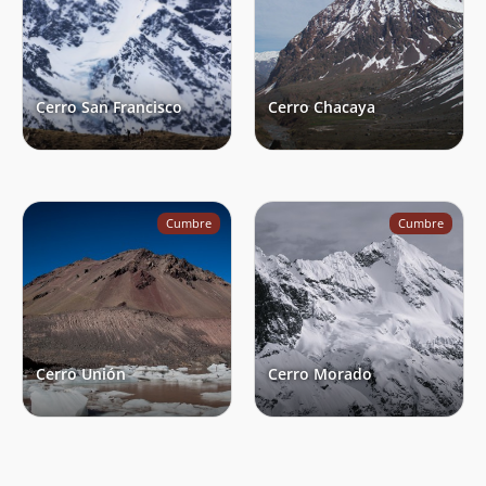
Julio Garreaud
12/01/63
Jorge Valenzuela, Jaime Acosta, Luis
08/12/58
Gonzales Y Guillermo Correa (Club
Littoria)
Cerro San Francisco
Cerro Chacaya
Erwin Hein
07/12/31
Cumbre
Cumbre
Cerro Unión
Cerro Morado