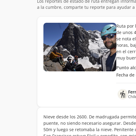
Los reportes de estado de ruta entregan informa
a la cumbre, comparte tu reporte para ayudar a 
Ruta por 
de unos 4
se nota e
horas, ba
en el cer
muy buen 
Punto al
Fecha de 
Fer
Chil
Nieve desde los 2600. De madrugada permite 
puente, no siendo necesario asegurar. Desde 
50m y luego se retomaba la nieve. Penitente 
San Francisco estuvo fácil y expedito, con gri