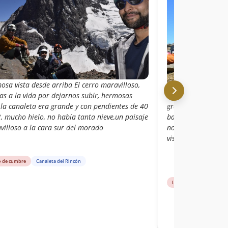
sa vista desde arriba El cerro maravilloso,
as a la vida por dejarnos subir, hermosas
gran cerro, ascenso
 la canaleta era grande y con pendientes de 40
bajada por la "norm
, mucho hielo, no había tanta nieve,un paisaje
no había nieve y e
villoso a la cara sur del morado
vistas.
victor.hevi
o de cumbre
Canaleta del Rincón
Libro de cumbre
Can