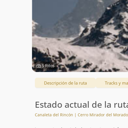
5 fotos
Descripción de la ruta
Tracks y m
Estado actual de la rut
Canaleta del Rincón | Cerro Mirador del Morado