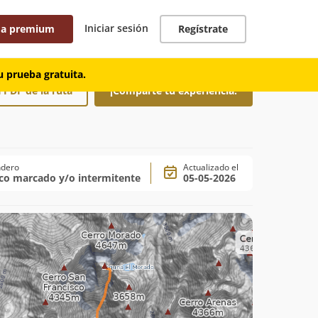
Iniciar sesión
 a premium
Regístrate
 prueba gratuita.
 PDF de la ruta
¡Comparte tu experiencia!
ndero
Actualizado el
co marcado y/o intermitente
05-05-2026