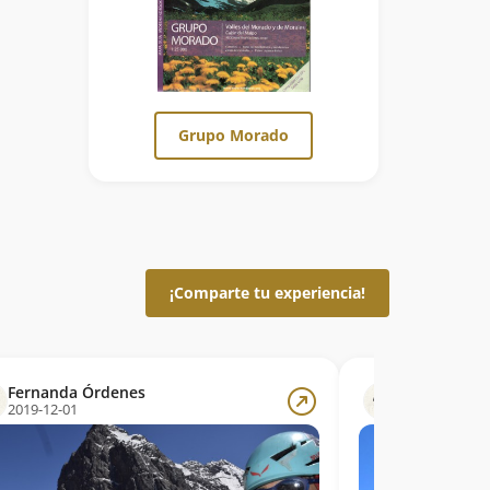
Grupo Morado
¡Comparte tu experiencia!
Fernanda Órdenes
Victor Anto
2019-12-01
2010-12-05