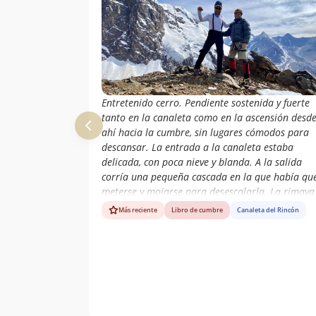
Entretenido cerro. Pendiente sostenida y fuerte
tanto en la canaleta como en la ascensión desd
ahí hacia la cumbre, sin lugares cómodos para
descansar. La entrada a la canaleta estaba
delicada, con poca nieve y blanda. A la salida
corría una pequeña cascada en la que había qu
meterse y mojarse para desescalarla. La rimaya
estaba totalmente oculta.
Más reciente
Libro de cumbre
Canaleta del Rincón