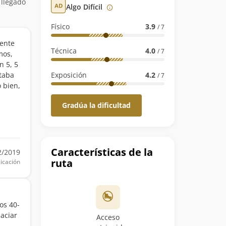
 llegado
Algo Difícil
Físico
3.9
/ 7
iente
Técnica
4.0
/ 7
mos,
n 5, 5
staba
Exposición
4.2
/ 7
o bien,
Gradúa la dificultad
Características de la
2/2019
ruta
icación
os 40-
aciar
Acceso