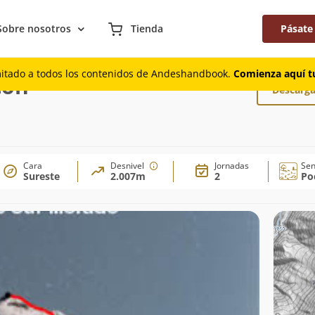
Sobre nosotros
Tienda
Pásate
analeta del Rincón
mitado a todos los contenidos de Andeshandbook.
Comienza aquí tu
cón
Descarga
Cara
Desnivel
Jornadas
Se
Sureste
2.007m
2
Po