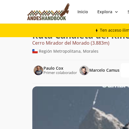
Inicio
Explora
Montaña
Cerro Mirador del Morado
C
Ten acceso ili
Ruta Canaleta del Rin
Cerro Mirador del Morado (3.883m)
Región Metropolitana, Morales
Paulo Cox
Marcelo Camus
Primer colaborador