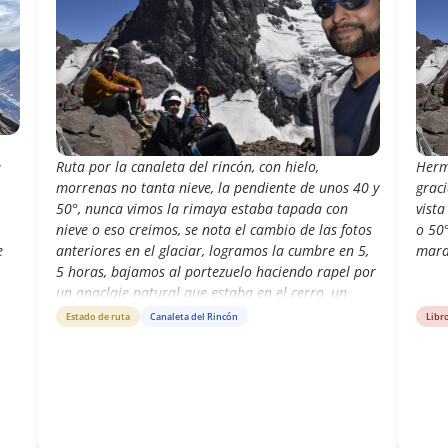
e
Ruta por la canaleta del rincón, con hielo,
Hermo
morrenas no tanta nieve, la pendiente de unos 40 y
graci
50°, nunca vimos la rimaya estaba tapada con
vista
nieve o eso creimos, se nota el cambio de las fotos
o 50°
e
anteriores en el glaciar, logramos la cumbre en 5,
mara
5 horas, bajamos al portezuelo haciendo rapel por
un anaclaje natural que estaba en el cerro, un
cordin que parece que llevaba años, le confiamos y
Estado de ruta
Canaleta del Rincón
Libr
todo salio bien, muy buen cerro, la mejor
experiencia