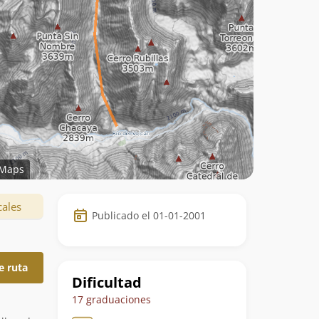
Maps
Datos
cales
Publicado el 01-01-2001
de
la
e ruta
ruta
Dificultad
17 graduaciones