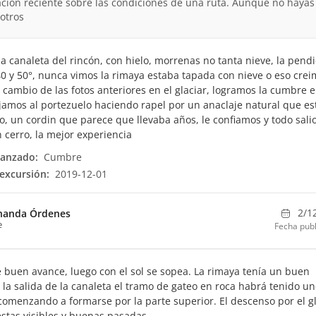
ción reciente sobre las condiciones de una ruta. Aunque no hayas
otros
la canaleta del rincón, con hielo, morrenas no tanta nieve, la pend
0 y 50°, nunca vimos la rimaya estaba tapada con nieve o eso crei
l cambio de las fotos anteriores en el glaciar, logramos la cumbre e
jamos al portezuelo haciendo rapel por un anaclaje natural que e
ro, un cordin que parece que llevaba años, le confiamos y todo sali
cerro, la mejor experiencia
canzado:
Cumbre
excursión:
2019-12-01
2/1
nanda Órdenes
e
Fecha publ
buen avance, luego con el sol se sopea. La rimaya tenía un buen
la salida de la canaleta el tramo de gateo en roca habrá tenido un
comenzando a formarse por la parte superior. El descenso por el gl
estas visibles y buenas pasadas.