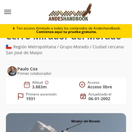
Montaña
Cerro Mirador del Morado
Ten acceso ilimitado a todos los contenidos de Andeshandbook.
Comienza aquí tu prueba gratuita.
(3.
Cerro Mirador del Morado
Región Metropolitana / Grupo Morado / Ciudad cercana:
San José de Maipo
Paulo Cox
Primer colaborador
Altitud
Acceso
3.883m
Acceso libre
Primera ascensión
Actualizado el
1931
06-01-2002