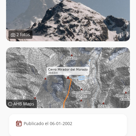
2 fotos
AHB Maps
Datos
Publicado el 06-01-2002
de