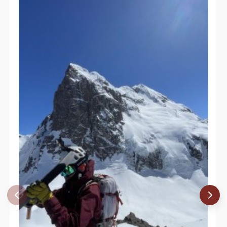
Jorge Hess
18/12/05
Adolfo Dell´orto Selman
01/12/05
Eduardo Atalah
27/11/05
Edison Acuña
Hektor S A Monteiro
Álvaro Vivanco
20/11/05
David Valdés
20/11/05
Juan Francisco Bustos
Felipe Ochsenius
Javier Echecopar
Rodrigo Colipi
22/01/05
Andrés Guzmán, Roberto Olivares,
12/12/04
Rodrigo, Cristian
Daniel Sepulveda(Coloro), Nico Negro,
28/11/04
Miguel Barrios
04/03/04