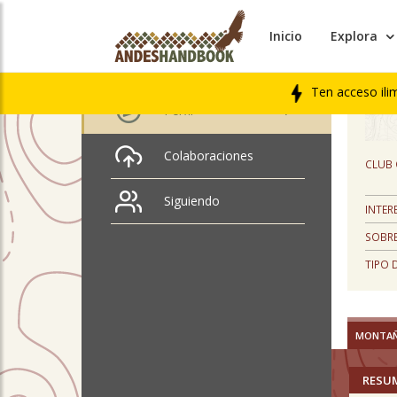
Inicio
Explora
PERFIL
Hector Millar
Ten acceso ili
Perfil
Colaboraciones
CLUB
Siguiendo
INTER
SOBRE
TIPO 
MONTA
RESU