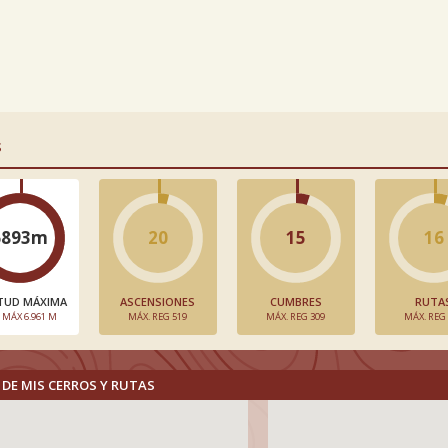
S
6893m
20
15
16
TUD MÁXIMA
ASCENSIONES
CUMBRES
RUTA
. MÁX 6.961 M
MÁX. REG 519
MÁX. REG 309
MÁX. REG
DE MIS CERROS Y RUTAS