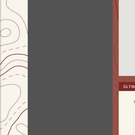
ÚLTI
Pre