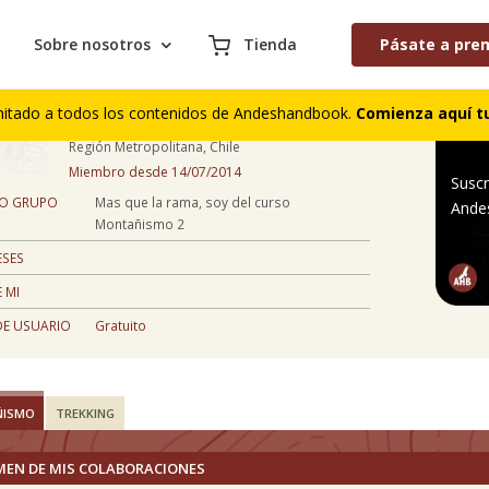
Sobre nosotros
Tienda
Pásate a pre
Hector Millar
mitado a todos los contenidos de Andeshandbook.
Comienza aquí tu
45 años
Región Metropolitana, Chile
Miembro desde 14/07/2014
Suscr
 O GRUPO
Mas que la rama, soy del curso
Ande
Montañismo 2
ESES
 MI
DE USUARIO
Gratuito
ÑISMO
TREKKING
MEN DE MIS COLABORACIONES