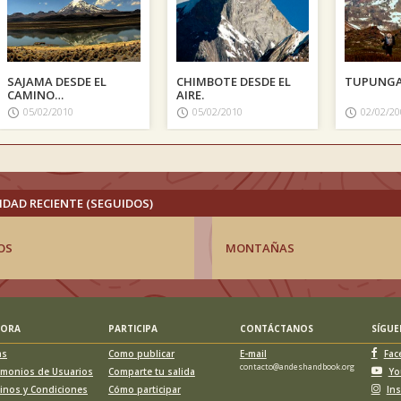
SAJAMA DESDE EL
CHIMBOTE DESDE EL
TUPUNG
CAMINO
AIRE.
INTERNACIONAL.
05/02/2010
05/02/2010
02/02/20
IDAD RECIENTE (SEGUIDOS)
OS
MONTAÑAS
LORA
PARTICIPA
CONTÁCTANOS
SÍGU
as
Como publicar
E-mail
Fac
contacto@andeshandbook.org
imonios de Usuarios
Comparte tu salida
Yo
inos y Condiciones
Cómo participar
In