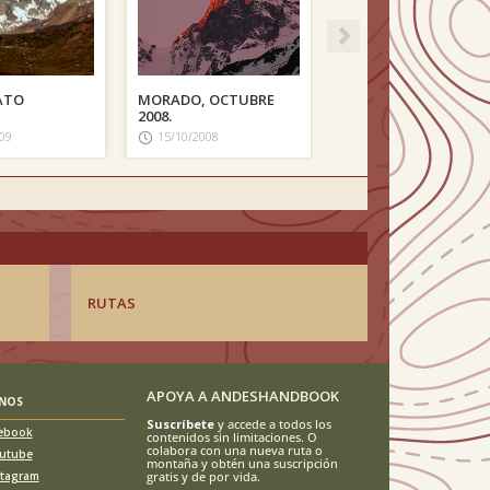
ATO
MORADO, OCTUBRE
2008.
09
15/10/2008
RUTAS
APOYA A ANDESHANDBOOK
ENOS
Suscríbete
y accede a todos los
ebook
contenidos sin limitaciones. O
colabora con una nueva ruta o
utube
montaña y obtén una suscripción
stagram
gratis y de por vida.