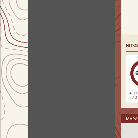
HITO
ALTI
ALT
MAPA 