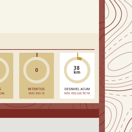
38
0
km
S
INTENTOS
DESNIVEL ACUM
 346
MÁX. REG 18
MÁX. REG 635.787 M