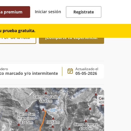
Iniciar sesión
 a premium
Regístrate
 prueba gratuita.
 PDF de la ruta
¡Comparte tu experiencia!
ndero
Actualizado el
co marcado y/o intermitente
05-05-2026