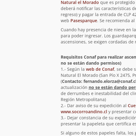
Natural el Morado
que es protegido 
deberá notificar las características 
regreso) y pagar la entrada de CLP 42
web
Pasesparque
. Se recomienda a
Cuando hay presencia de nieve en la r
para poder ingresar. Los guardaparqu
ascensiones, se exigen cordadas de
Requisitos Conaf para realizar asc
no se están dando permisos)
1.- Según la
web de Conaf
, se debe 
Natural El Morado (San Pío X 2475, P
(
Contacto:
fernando.elorza@conaf.c
actualización
no se están dando per
de derrumbes e inestabilidad del cl
Región Metropolitana)
2.- Dar aviso de su expedición al
Cue
www.socorroandino.cl
y presentar co
3.- Dejar constancia de su expedició
presentar la papeleta que certifica e
Si alguno de estos papeles falta, l