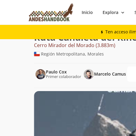
Inicio
Explora
Montaña
Cerro Mirador del Morado
C
Ten acceso ili
Ruta Canaleta del Rin
Cerro Mirador del Morado (3.883m)
Región Metropolitana, Morales
Paulo Cox
Marcelo Camus
Primer colaborador