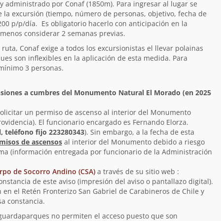
y administrado por Conaf (1850m). Para ingresar al lugar se
de la excursión (tiempo, número de personas, objetivo, fecha de
00 p/p/día. Es obligatorio hacerlo con anticipación en la
l menos considerar 2 semanas previas.
uta, Conaf exige a todos los excursionistas el llevar polainas
es son inflexibles en la aplicación de esta medida. Para
 mínimo 3 personas.
ensiones a cumbres del Monumento Natural El Morado (en 2025
solicitar un permiso de ascenso al interior del Monumento
rovidencia). El funcionario encargado es Fernando Elorza.
l
, teléfono fijo 223280343
). Sin embargo, a la fecha de esta
misos de ascensos
al interior del Monumento debido a riesgo
ima (información entregada por funcionario de la Administración
rpo de Socorro Andino (CSA)
a través de su sitio web :
nstancia de este aviso (impresión del aviso o pantallazo digital).
n en el Retén Fronterizo San Gabriel de Carabineros de Chile y
sa constancia.
os guardaparques no permiten el acceso puesto que son