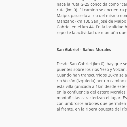
nace la ruta G-25 conocida como "cam
ruta (km 0). El camino se encuentra p
Maipo, pararelo al río del mismo nom
Manzano (km 13), San José de Maipo (
Gabriel en el km 44. En la localidad 
reporte la actividad de montaña que s
San Gabriel - Baños Morales
Desde San Gabriel (km 0) hay que se
puentes sobre los ríos Yeso y Volcán, 
Cuando han transcurridos 20km se alc
río Volcán (izquieda) por un camino 
esta villa (unicada a 1km desde est
en la confluencia del estero Morales 
montañistas caracterizan el lugar. E
con umbrosos árboles que permiten d
al frente, en la ribera opuesta del rí