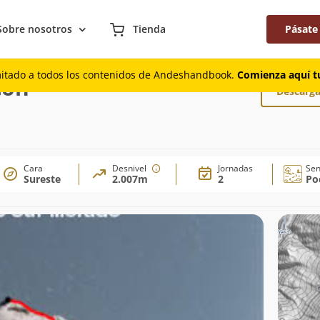
Sobre nosotros
Tienda
Pásate
analeta del Rincón
mitado a todos los contenidos de Andeshandbook.
Comienza aquí tu
cón
Descarga
Cara
Desnivel
Jornadas
Se
Sureste
2.007m
2
Po