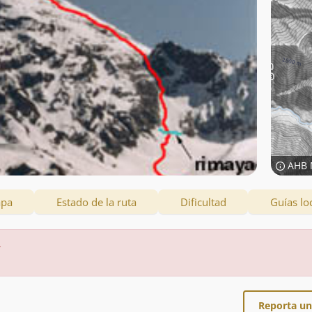
AHB 
apa
Estado de la ruta
Dificultad
Guías lo
.
Reporta un