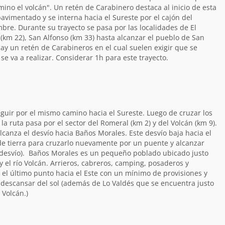
ino el volcán". Un retén de Carabinero destaca al inicio de esta
avimentado y se interna hacia el Sureste por el cajón del
bre. Durante su trayecto se pasa por las localidades de El
km 22), San Alfonso (km 33) hasta alcanzar el pueblo de San
hay un retén de Carabineros en el cual suelen exigir que se
e va a realizar. Considerar 1h para este trayecto.
guir por el mismo camino hacia el Sureste. Luego de cruzar los
la ruta pasa por el sector del Romeral (km 2) y del Volcán (km 9).
anza el desvío hacia Baños Morales. Este desvío baja hacia el
de tierra para cruzarlo nuevamente por un puente y alcanzar
e desvío). Baños Morales es un pequeño poblado ubicado justo
y el río Volcán. Arrieros, cabreros, camping, posaderos y
s el último punto hacia el Este con un mínimo de provisiones y
escansar del sol (además de Lo Valdés que se encuentra justo
o Volcán.)