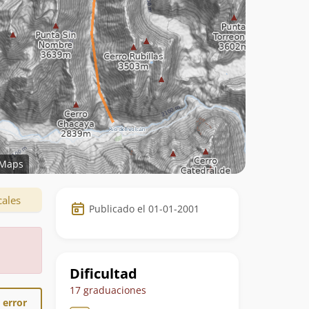
Maps
Datos
cales
Publicado el 01-01-2001
de
la
ruta
Dificultad
17 graduaciones
 error