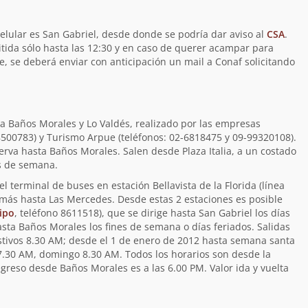
celular es San Gabriel, desde donde se podría dar aviso al
CSA
.
ida sólo hasta las 12:30 y en caso de querer acampar para
, se deberá enviar con anticipación un mail a Conaf solicitando
o a Baños Morales y Lo Valdés, realizado por las empresas
8500783) y Turismo Arpue (teléfonos: 02-6818475 y 09-99320108).
serva hasta Baños Morales. Salen desde Plaza Italia, a un costado
nes de semana.
l terminal de buses en estación Bellavista de la Florida (línea
 más hasta Las Mercedes. Desde estas 2 estaciones es posible
ipo
, teléfono 8611518), que se dirige hasta San Gabriel los días
sta Baños Morales los fines de semana o días feriados. Salidas
stivos 8.30 AM; desde el 1 de enero de 2012 hasta semana santa
 7.30 AM, domingo 8.30 AM. Todos los horarios son desde la
 regreso desde Baños Morales es a las 6.00 PM. Valor ida y vuelta