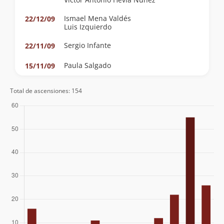
Ismael Mena Valdés
22/12/09
Luis Izquierdo
Sergio Infante
22/11/09
Paula Salgado
15/11/09
Gisela Gallardo
26/10/08
Total de ascensiones: 154
Gabriel Corral
25/11/07
Juan Andrés Covarrubias Alcalde
Juan Cristóbal Arriagada Leiva
04/11/07
Luis Francisco Román Torres
Sebastian Tobar
21/10/07
Bernabe Lopez Taverne
14/10/07
Andrea Salvatierrra Matzner
30/09/07
Hector Millar
30/09/07