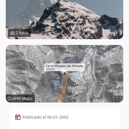
2 fotos
AHB Maps
Datos
Publicado el 06-01-2002
de