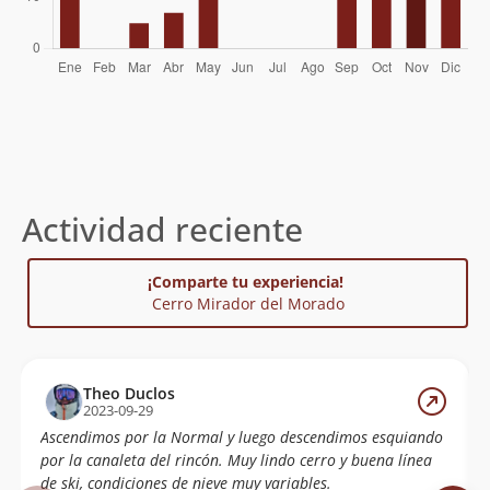
Sven Gleisner
09/09/07
Elias Lira
Fernando Yáñez
30/04/07
Sergio Mujica
25/11/06
Matias Larrain
Jaime Roca
12/11/06
Actividad reciente
Raúl Barros
12/11/06
¡Comparte tu experiencia!
Marco Poblete
02/11/06
Cerro Mirador del Morado
Nolberto Alarcon
22/01/06
Veronica Fernandez, Mauricio Montané
22/01/06
Theo Duclos
2023-09-29
Alvaro Jorquera
09/01/06
Ascendimos por la Normal y luego descendimos esquiando
Jorge Hess
18/12/05
por la canaleta del rincón. Muy lindo cerro y buena línea
de ski, condiciones de nieve muy variables.