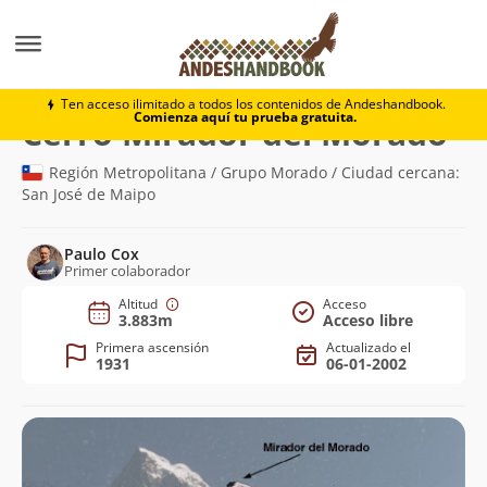
Montaña
Cerro Mirador del Morado
Ten acceso ilimitado a todos los contenidos de Andeshandbook.
Comienza aquí tu prueba gratuita.
(3.
Cerro Mirador del Morado
Región Metropolitana / Grupo Morado / Ciudad cercana:
San José de Maipo
Paulo Cox
Primer colaborador
Altitud
Acceso
3.883m
Acceso libre
Primera ascensión
Actualizado el
1931
06-01-2002