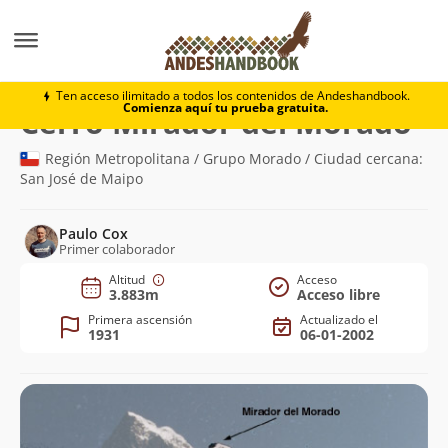
Montaña
Cerro Mirador del Morado
Ten acceso ilimitado a todos los contenidos de Andeshandbook.
Comienza aquí tu prueba gratuita.
(3.
Cerro Mirador del Morado
Región Metropolitana / Grupo Morado / Ciudad cercana:
San José de Maipo
Paulo Cox
Primer colaborador
Altitud
Acceso
3.883m
Acceso libre
Primera ascensión
Actualizado el
1931
06-01-2002