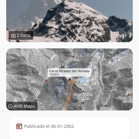
2 fotos
AHB Maps
Datos
Publicado el 06-01-2002
de