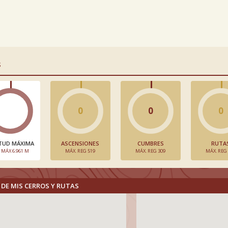
S
0
0
0
TUD MÁXIMA
ASCENSIONES
CUMBRES
RUTA
. MÁX 6.961 M
MÁX. REG 519
MÁX. REG 309
MÁX. REG
DE MIS CERROS Y RUTAS