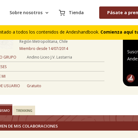
Sobre nosotros
Tienda
Pásate a pre
daniel zavala
mitado a todos los contenidos de Andeshandbook.
Comienza aquí tu
66 años
Región Metropolitana, Chile
Miembro desde 14/07/2014
Suscr
 O GRUPO
Andino Liceo J.V. Lastarria
Ande
ESES
 MI
DE USUARIO
Gratuito
ÑISMO
TREKKING
MEN DE MIS COLABORACIONES