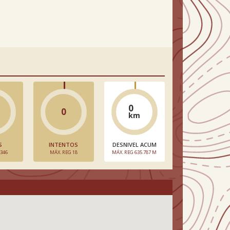
0
0
km
S
INTENTOS
DESNIVEL ACUM
 346
MÁX. REG 18
MÁX. REG 635.787 M