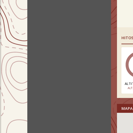
HITO
ALTI
ALT
MAPA 