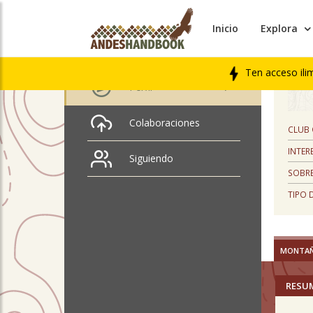
Inicio
Explora
PERFIL
daniel zavala
Ten acceso ili
Perfil
Colaboraciones
CLUB
INTER
Siguiendo
SOBRE
TIPO 
MONTA
RESU