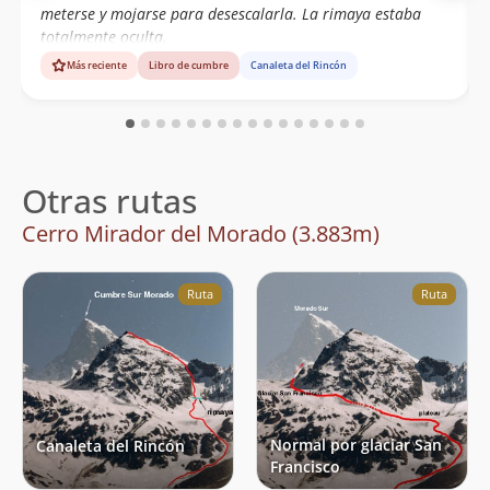
meterse y mojarse para desescalarla. La rimaya estaba
totalmente oculta.
Más reciente
Libro de cumbre
Canaleta del Rincón
Otras rutas
Cerro Mirador del Morado (3.883m)
Ruta
Ruta
Normal por glaciar San
Canaleta del Rincón
Francisco