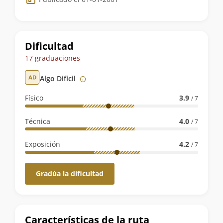
de
la
ruta
Dificultad
17 graduaciones
Algo Difícil
Físico
3.9
/ 7
Técnica
4.0
/ 7
Exposición
4.2
/ 7
Gradúa la dificultad
Características de la ruta