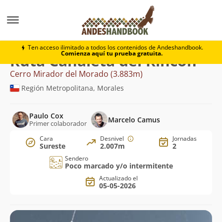
Montaña
Cerro Mirador del Morado
Canaleta del Ri
Ten acceso ilimitado a todos los contenidos de Andeshandbook.
Comienza aquí tu prueba gratuita.
Ruta Canaleta del Rincón
Cerro Mirador del Morado (3.883m)
Región Metropolitana, Morales
Paulo Cox
Marcelo Camus
Primer colaborador
Cara
Desnivel
Jornadas
Sureste
2.007m
2
Sendero
Poco marcado y/o intermitente
Actualizado el
05-05-2026