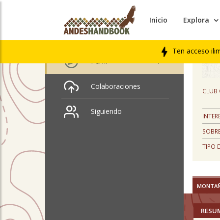
Inicio
Explora
PERFIL
José Piquer
Ten acceso ili
Perfil
Colaboraciones
CLUB
Siguiendo
INTER
SOBRE
TIPO 
MONTA
RESU