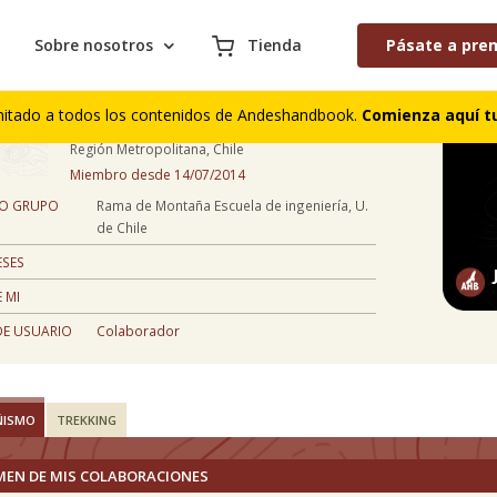
Sobre nosotros
Tienda
Pásate a pre
José Piquer
mitado a todos los contenidos de Andeshandbook.
Comienza aquí tu
47 años
Región Metropolitana, Chile
Miembro desde 14/07/2014
 O GRUPO
Rama de Montaña Escuela de ingeniería, U.
de Chile
ESES
 MI
DE USUARIO
Colaborador
ÑISMO
TREKKING
MEN DE MIS COLABORACIONES