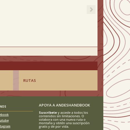
RUTAS
APOYA A ANDESHANDBOOK
ENOS
Suscríbete
y accede a todos los
ebook
contenidos sin limitaciones. O
colabora con una nueva ruta o
utube
montaña y obtén una suscripción
stagram
gratis y de por vida.