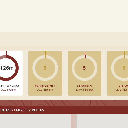
S
4126m
5
5
3
TUD MÁXIMA
ASCENSIONES
CUMBRES
RUTA
. MÁX 6.961 M
MÁX. REG 519
MÁX. REG 309
MÁX. REG
DE MIS CERROS Y RUTAS