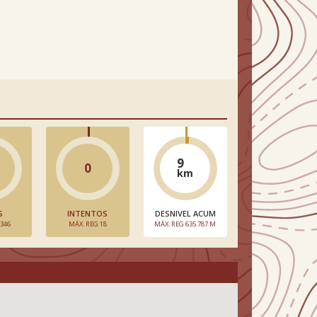
9
0
km
S
INTENTOS
DESNIVEL ACUM
 346
MÁX. REG 18
MÁX. REG 635.787 M