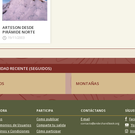
ARTESON DESDE
PIRÁMIDE NORTE
19/11/2003
IDAD RECIENTE (SEGUIDOS)
OS
MONTAÑAS
LORA
PARTICIPA
CONTÁCTANOS
SÍGU
as
Como publicar
E-mail
Fac
contacto@andeshandbook.org
imonios de Usuarios
Comparte tu salida
Yo
inos y Condiciones
Cómo participar
In