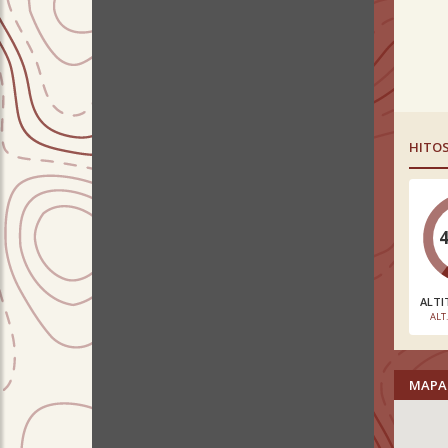
HITO
ALTI
ALT
MAPA 