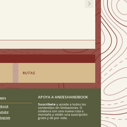
RUTAS
APOYA A ANDESHANDBOOK
ENOS
Suscríbete
y accede a todos los
ebook
contenidos sin limitaciones. O
colabora con una nueva ruta o
utube
montaña y obtén una suscripción
stagram
gratis y de por vida.