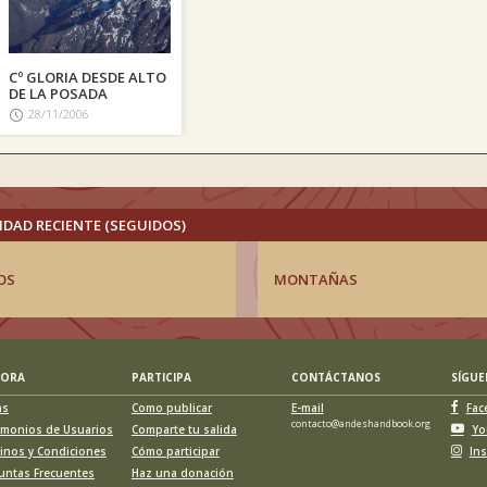
Cº GLORIA DESDE ALTO
DE LA POSADA
28/11/2006
IDAD RECIENTE (SEGUIDOS)
OS
MONTAÑAS
LORA
PARTICIPA
CONTÁCTANOS
SÍGU
as
Como publicar
E-mail
Fac
contacto@andeshandbook.org
imonios de Usuarios
Comparte tu salida
Yo
inos y Condiciones
Cómo participar
In
untas Frecuentes
Haz una donación