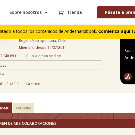
Sobre nosotros
Tienda
Pásate a pre
Ignacio Bravo Andueza
mitado a todos los contenidos de Andeshandbook.
Comienza aquí tu
51 años
Región Metropolitana, Chile
Miembro desde 14/07/2014
Suscr
 O GRUPO
Club Alemán Andino
Ande
ESES
 MI
DE USUARIO
Gratuito
ÑISMO
TREKKING
MEN DE MIS COLABORACIONES