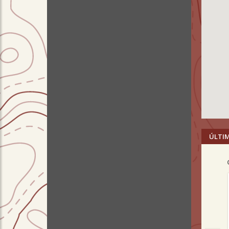
ÚLTI
Pre