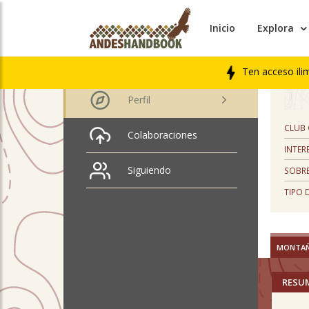
Inicio
Explora
PERFIL
Ignacio Bravo
Andueza
Ten acceso ili
Perfil
CLUB
Colaboraciones
INTER
Siguiendo
SOBRE
TIPO 
MONTA
RESU