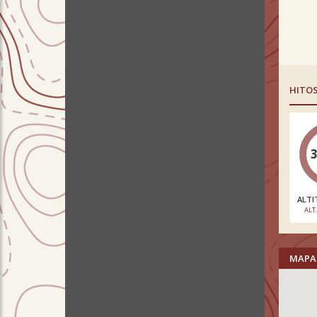
HITO
ALTI
ALT
MAPA 