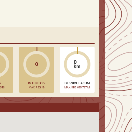
0
0
km
S
INTENTOS
DESNIVEL ACUM
 346
MÁX. REG 18
MÁX. REG 635.787 M