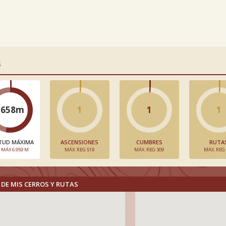
S
3658m
1
1
1
TUD MÁXIMA
ASCENSIONES
CUMBRES
RUTA
. MÁX 6.959 M
MÁX. REG 519
MÁX. REG 309
MÁX. REG
DE MIS CERROS Y RUTAS