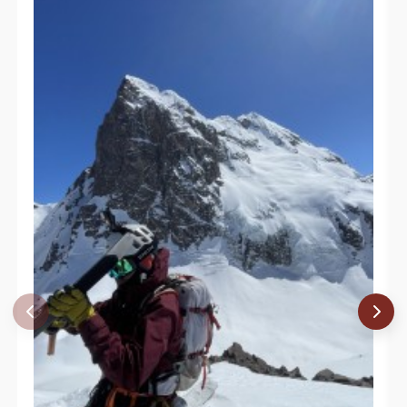
Adolfo Dell´orto Selman
01/12/05
Eduardo Atalah
27/11/05
Edison Acuña
Hektor S A Monteiro
Álvaro Vivanco
20/11/05
David Valdés
20/11/05
Juan Francisco Bustos
Felipe Ochsenius
Javier Echecopar
Rodrigo Colipi
22/01/05
Andrés Guzmán, Roberto Olivares,
12/12/04
Rodrigo, Cristian
Daniel Sepulveda(Coloro), Nico Negro,
28/11/04
Miguel Barrios
04/03/04
Elvis Acevedo
23/11/03