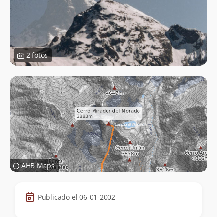
2 fotos
AHB Maps
Datos
Publicado el 06-01-2002
de