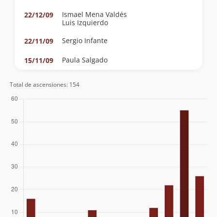
Ismael Mena Valdés
22/12/09
Luis Izquierdo
Sergio Infante
22/11/09
Paula Salgado
15/11/09
Gisela Gallardo
26/10/08
Total de ascensiones: 154
Gabriel Corral
25/11/07
Juan Andrés Covarrubias Alcalde
Juan Cristóbal Arriagada Leiva
04/11/07
Luis Francisco Román Torres
Sebastian Tobar
21/10/07
Bernabe Lopez Taverne
14/10/07
Andrea Salvatierrra Matzner
30/09/07
Hector Millar
30/09/07