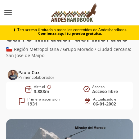
Montaña
Cerro Mirador del Morado
Ten acceso ilimitado a todos los contenidos de Andeshandbook.
Comienza aquí tu prueba gratuita.
(3.
Cerro Mirador del Morado
Región Metropolitana / Grupo Morado / Ciudad cercana:
San José de Maipo
Paulo Cox
Primer colaborador
Altitud
Acceso
3.883m
Acceso libre
Primera ascensión
Actualizado el
1931
06-01-2002