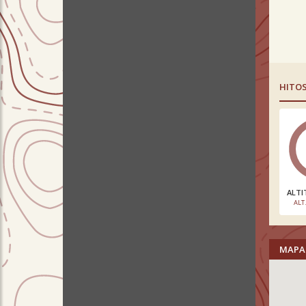
HITO
ALTI
ALT
MAPA 