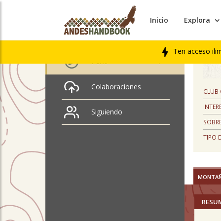
Inicio
Explora
PERFIL
Alfredo Diaz
Ten acceso ili
Perfil
Colaboraciones
CLUB
INTER
Siguiendo
SOBRE
TIPO 
MONTA
RESU