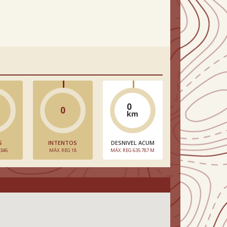
0
0
km
S
INTENTOS
DESNIVEL ACUM
 346
MÁX. REG 18
MÁX. REG 635.787 M