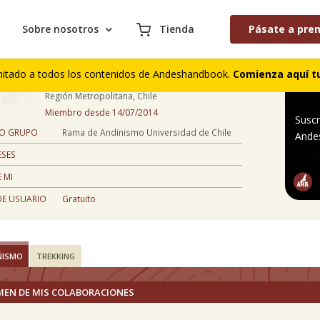
Sobre nosotros
Tienda
Pásate a pre
Alfredo Diaz
mitado a todos los contenidos de Andeshandbook.
Comienza aquí tu
52 años
Región Metropolitana, Chile
Miembro desde 14/07/2014
Suscr
 O GRUPO
Rama de Andinismo Universidad de Chile
Ande
ESES
 MI
DE USUARIO
Gratuito
ÑISMO
TREKKING
MEN DE MIS COLABORACIONES