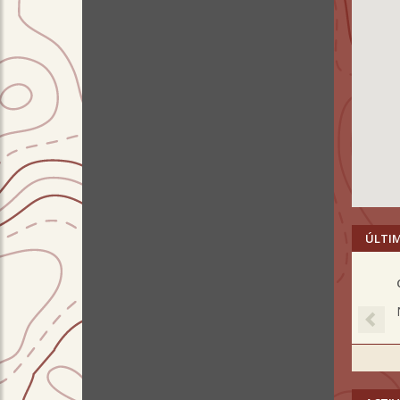
ÚLTI
Pre