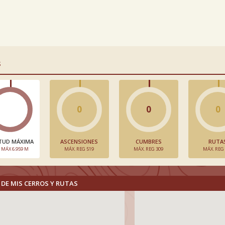
S
0
0
0
TUD MÁXIMA
ASCENSIONES
CUMBRES
RUTA
. MÁX 6.959 M
MÁX. REG 519
MÁX. REG 309
MÁX. REG
DE MIS CERROS Y RUTAS