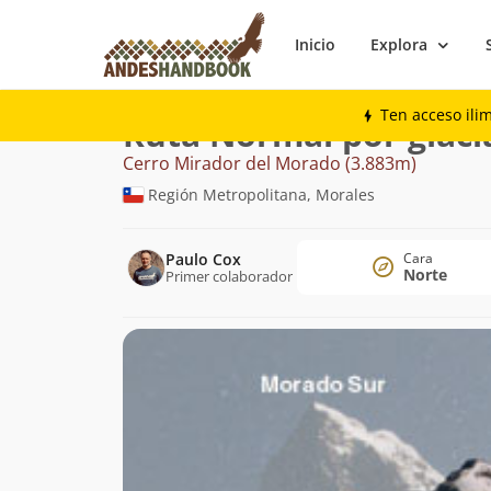
Inicio
Explora
Montaña
Cerro Mirador del Morado
No
Ten acceso ili
Ruta Normal por glaci
Cerro Mirador del Morado (3.883m)
Región Metropolitana, Morales
Paulo Cox
Cara
Norte
Primer colaborador