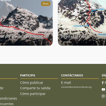
Ruta
al por glaciar San Francisco
Directa cara sur
PARTICIPA
CONTÁCTANOS
SÍ
Cómo publicar
E-mail
contacto@andeshandbook.org
de
Comparte tu salida
Cómo participar
ondiciones
ecuentes