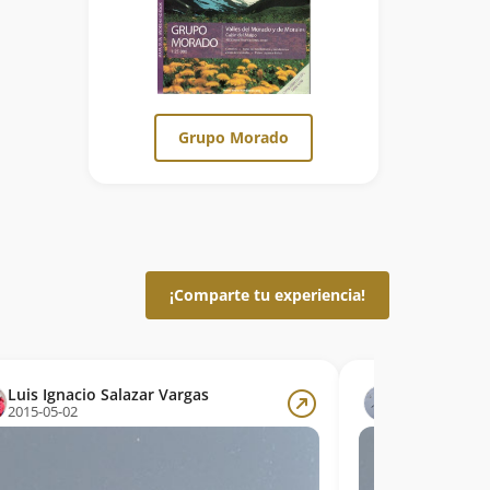
Grupo Morado
¡Comparte tu experiencia!
Luis Ignacio Salazar Vargas
Bitacorasdev
2015-05-02
2015-05-01