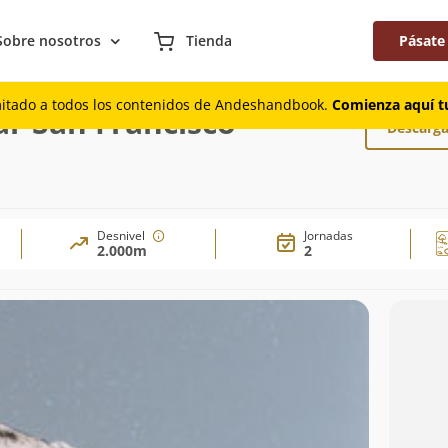
Sobre nosotros
Tienda
Pásate
rmal por glaciar San Francisco
mitado a todos los contenidos de Andeshandbook.
Comienza aquí tu
ar San Francisco
Descarga
Desnivel
Jornadas
2.000m
2