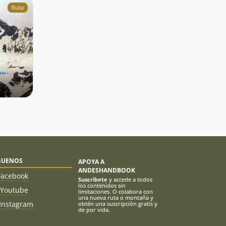
Ruta
GUENOS
APOYA A
ANDESHANDBOOK
Facebook
Suscríbete
y accede a todos
los contenidos sin
Youtube
limitaciones. O colabora con
una nueva ruta o montaña y
Instagram
obtén una suscripción gratis y
de por vida.