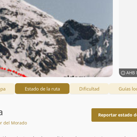
AHB 
apa
Estado de la ruta
Dificultad
Guías lo
a
Reportar estado d
or del Morado