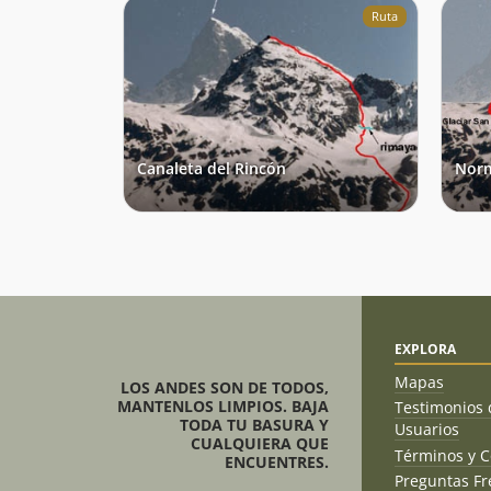
Ruta
Canaleta del Rincón
Norm
EXPLORA
Mapas
LOS ANDES SON DE TODOS,
MANTENLOS LIMPIOS. BAJA
Testimonios 
TODA TU BASURA Y
Usuarios
CUALQUIERA QUE
Términos y C
ENCUENTRES.
Preguntas Fr