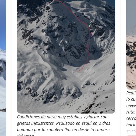
Real
lo cu
nieve
ruta.
Condiciones de nieve muy estables y glaciar con
cerro
grietas inexistentes. Realizado en esquí en 2 días
hacia
bajando por la canaleta Rincón desde la cumbre
griet
del cerro.