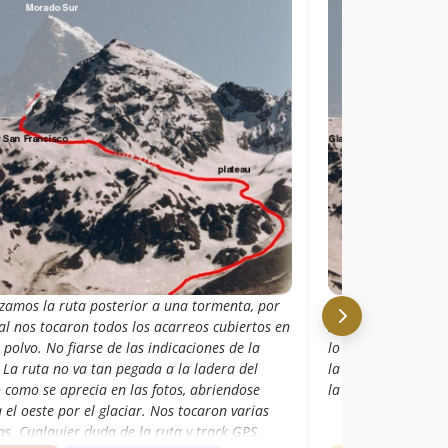
izamos la ruta posterior a una tormenta, por
Ruta realizable en 
al nos tocaron todos los acarreos cubiertos en
recomendada. Grie
 polvo. No fiarse de las indicaciones de la
lo que requiere un
 La ruta no va tan pegada a la ladera del
la mejor ruta. Pra
 como se aprecia en las fotos, abriendose
la ruta desde el p
 el oeste por el glaciar. Nos tocaron varias
as. Cualquier duda de la ruta y track GPS ,