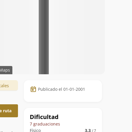
Maps
Datos
cales
Publicado el 01-01-2001
de
la
e ruta
ruta
Dificultad
7 graduaciones
Físico
3.3
/ 7