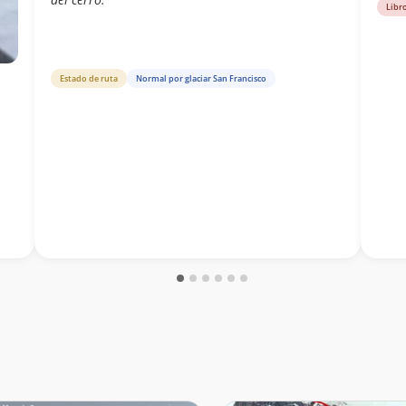
dirig
Libr
Novo
de la
Estado de ruta
Normal por glaciar San Francisco