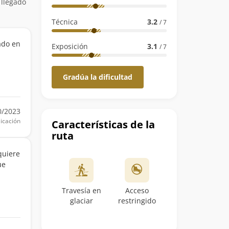
 llegado
Técnica
3.2
/ 7
ado en
Exposición
3.1
/ 7
Gradúa la dificultad
0/2023
icación
Características de la
ruta
quiere
ue
Travesía en
Acceso
glaciar
restringido