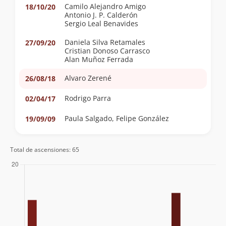
Camilo Alejandro Amigo
18/10/20
Antonio J. P. Calderón
Sergio Leal Benavides
Daniela Silva Retamales
27/09/20
Cristian Donoso Carrasco
Alan Muñoz Ferrada
Alvaro Zerené
26/08/18
Rodrigo Parra
02/04/17
Paula Salgado, Felipe González
19/09/09
José Miguel Potthoff Pugin
09/12/07
Total de ascensiones: 65
Elvis Acevedo
28/01/07
Ignacio Binimelis
29/10/06
Eduardo Atalah
Gabriel Muñoz
Nolberto Alarcon
01/10/06