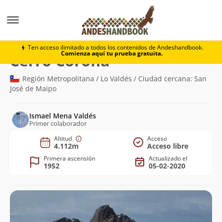
Montaña
Cerro Corona
Ten acceso ilimitado a todos los contenidos de Andeshandbook.
Comienza aquí tu prueba gratuita.
(4.112m)
Cerro Corona
Región Metropolitana / Lo Valdés / Ciudad cercana: San
José de Maipo
Ismael Mena Valdés
Primer colaborador
Altitud
Acceso
4.112m
Acceso libre
Primera ascensión
Actualizado el
1952
05-02-2020