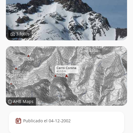
3 fotos
AHB Maps
Datos
Publicado el 04-12-2002
de