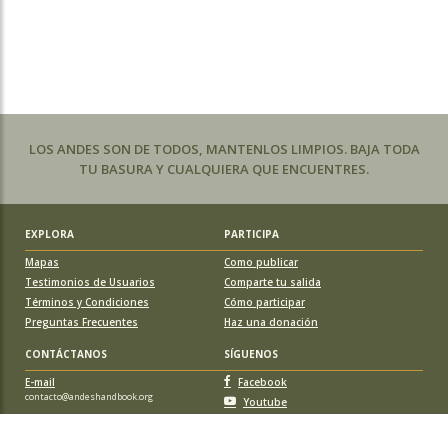
LOS ANDES SON DE TODOS, MANTENLOS LIMPIOS. BAJA TODA
TU BASURA Y CUALQUIERA QUE ENCUENTRES.
EXPLORA
PARTICIPA
Mapas
Como publicar
Testimonios de Usuarios
Comparte tu salida
Términos y Condiciones
Cómo participar
Preguntas Frecuentes
Haz una donación
CONTÁCTANOS
SÍGUENOS
E-mail
Facebook
contacto@andeshandbook.org
Youtube
Instagram