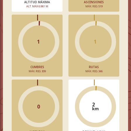
ALTITUD MÁXIMA
ASCENSIONES
ALT. MÁX 6.961 M
MÁX. REG 519
1
1
CUMBRES
RUTAS
MÁX. REG 309
MÁX. REG 346
2
0
km