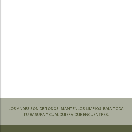
LOS ANDES SON DE TODOS, MANTENLOS LIMPIOS. BAJA TODA
TU BASURA Y CUALQUIERA QUE ENCUENTRES.