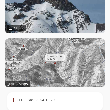
3 fotos
AHB Maps
Datos
Publicado el 04-12-2002
de