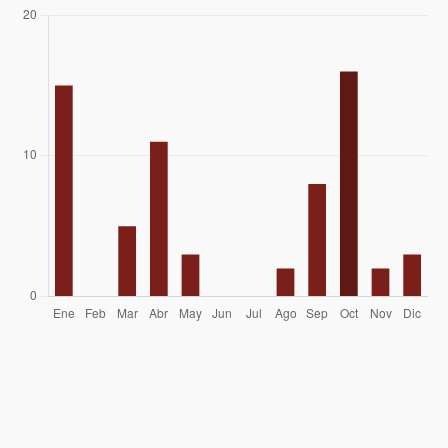
Elvis Acevedo
28/01/07
Ignacio Binimelis
29/10/06
Eduardo Atalah
Gabriel Muñoz
Nolberto Alarcon
01/10/06
Adolfo Dell´orto Selman
26/01/05
Ronald Aguilar, Mauricio Montané
03/10/04
José Miguel Castro, Cristobal Bustos,
06/01/03
Francisco Rojas
Joaquin Baranao Diaz
30/11/02
Ismael Mena Valdés
Mario Arredondo Y Cía
01/01/98
Raúl Baeza C.
08/04/79
Julio Garreaud
21/04/62