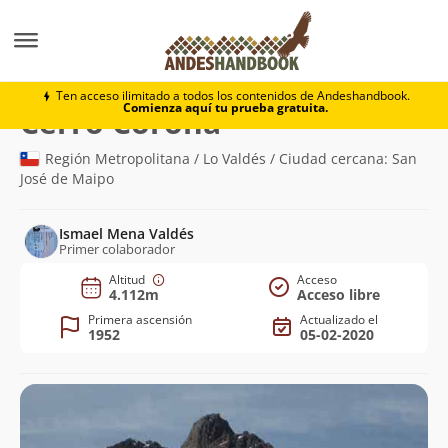
Montaña
Cerro Corona
Ten acceso ilimitado a todos los contenidos de Andeshandbook.
Comienza aquí tu prueba gratuita.
(4.112m)
Cerro Corona
Región Metropolitana / Lo Valdés / Ciudad cercana: San
José de Maipo
Ismael Mena Valdés
Primer colaborador
Altitud
Acceso
4.112m
Acceso libre
Primera ascensión
Actualizado el
1952
05-02-2020