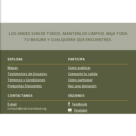
LOS ANDES SON DE TODOS, MANTENLOS LIMPIOS. BAJA TODA
TU BASURA Y CUALQUIERA QUE ENCUENTRES.
EXPLORA
PARTICIPA
Mapas
Como publicar
Testimonios de Usuarios
Comparte tu salida
Términos y Condiciones
Cómo participar
Preguntas Frecuentes
Haz una donación
CONTÁCTANOS
SÍGUENOS
E-mail
Facebook
contacto@andeshandbook.org
Youtube
Instagram
APOYA A ANDESHANDBOOK
Suscríbete
y accede a todos los contenidos sin limitaciones. O colabora
con una nueva ruta o montaña y obtén una suscripción gratis y de por vida.