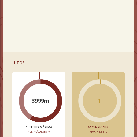
HITOS
3999m
1
ALTITUD MÁXIMA
ASCENSIONES
ALT. MÁX 6.959 M
MÁX. REG 519