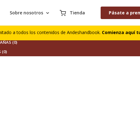
Sobre nosotros
Tienda
Pásate a pre
S (0)
mitado a todos los contenidos de Andeshandbook.
Comienza aquí tu
DORES (0)
ÑAS (0)
 (0)