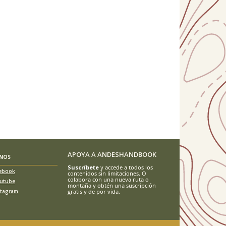
APOYA A ANDESHANDBOOK
ENOS
Suscríbete
y accede a todos los
ebook
contenidos sin limitaciones. O
colabora con una nueva ruta o
utube
montaña y obtén una suscripción
stagram
gratis y de por vida.