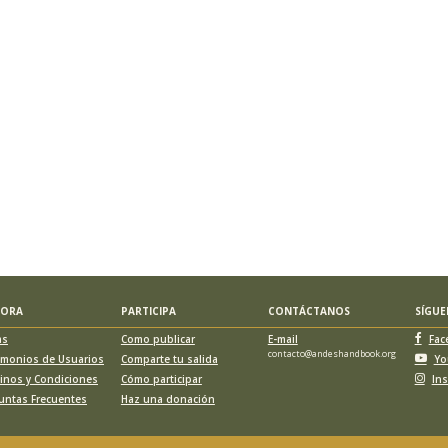
LORA
PARTICIPA
CONTÁCTANOS
SÍGU
as
Como publicar
E-mail
Fac
contacto@andeshandbook.org
imonios de Usuarios
Comparte tu salida
Yo
inos y Condiciones
Cómo participar
In
untas Frecuentes
Haz una donación