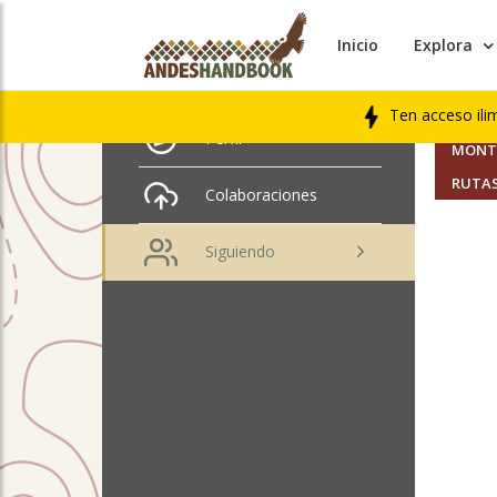
Inicio
Explora
AMIGO
Mauricio Montané
Ten acceso ili
SEGUI
Perfil
MONTA
RUTAS
Colaboraciones
Siguiendo