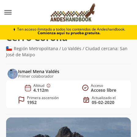
Montaña
Cerro Corona
Ten acceso ilimitado a todos los contenidos de Andeshandbook.
Comienza aquí tu prueba gratuita.
(4.112m)
Cerro Corona
Región Metropolitana / Lo Valdés / Ciudad cercana: San
José de Maipo
Ismael Mena Valdés
Primer colaborador
Altitud
Acceso
4.112m
Acceso libre
Primera ascensión
Actualizado el
1952
05-02-2020