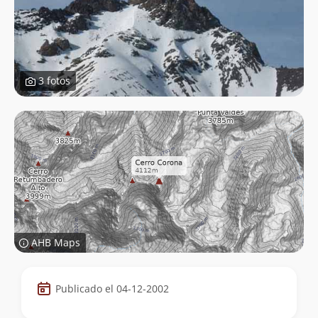
3 fotos
AHB Maps
Datos
Publicado el 04-12-2002
de