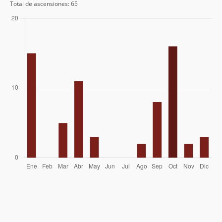
Total de ascensiones: 65
Elvis Acevedo
28/01/07
Ignacio Binimelis
29/10/06
Eduardo Atalah
Gabriel Muñoz
Nolberto Alarcon
01/10/06
Adolfo Dell´orto Selman
26/01/05
Ronald Aguilar, Mauricio Montané
03/10/04
José Miguel Castro, Cristobal Bustos,
06/01/03
Francisco Rojas
Joaquin Baranao Diaz
30/11/02
Ismael Mena Valdés
Mario Arredondo Y Cía
01/01/98
Raúl Baeza C.
08/04/79
Julio Garreaud
21/04/62