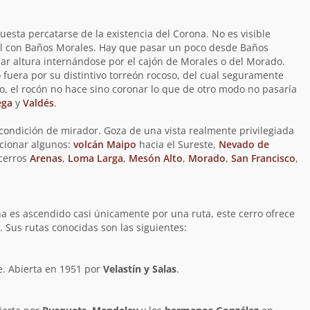
uesta percatarse de la existencia del Corona. No es visible
l con Baños Morales. Hay que pasar un poco desde Baños
ar altura internándose por el cajón de Morales o del Morado.
 no fuera por su distintivo torreón rocoso, del cual seguramente
o, el rocón no hace sino coronar lo que de otro modo no pasaría
ega
y
Valdés
.
 condición de mirador. Goza de una vista realmente privilegiada
cionar algunos:
volcán Maipo
hacia el Sureste,
Nevado de
 cerros
Arenas
,
Loma Larga
,
Mesón Alto
,
Morado
,
San Francisco
,
a es ascendido casi únicamente por una ruta, este cerro ofrece
. Sus rutas conocidas son las siguientes:
e. Abierta en 1951 por
Velastín y Salas
.