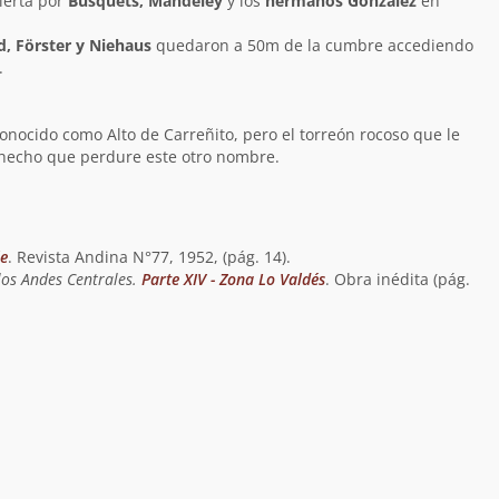
ierta por
Busquets, Mandeley
y los
hermanos González
en
d, Förster y Niehaus
quedaron a 50m de la cumbre accediendo
.
nocido como Alto de Carreñito, pero el torreón rocoso que le
hecho que perdure este otro nombre.
e
. Revista Andina N°77, 1952, (pág. 14).
los Andes Centrales.
Parte XIV - Zona Lo Valdés
. Obra inédita (pág.