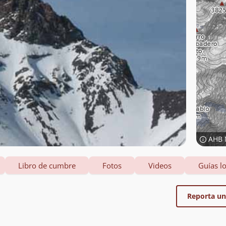
AHB 
Libro de cumbre
Fotos
Videos
Guías lo
Reporta un