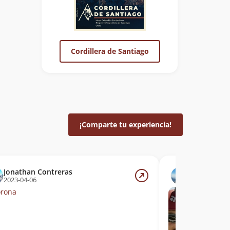
Cordillera de Santiago
¡Comparte tu experiencia!
Jonathan Contreras
Camilo Ale
2023-04-06
2020-10-18