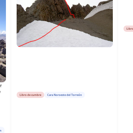
Libr
e
n
Libro de cumbre
Cara Noroeste del Torreón
ón