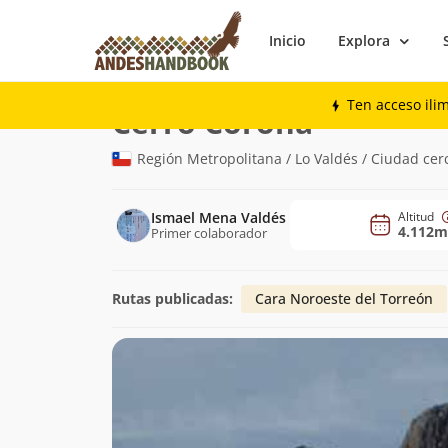
Inicio
Explora
Montaña
Cerro Corona
Ten acceso ili
(4.112m)
Cerro Corona
Región Metropolitana / Lo Valdés / Ciudad cer
Ismael Mena Valdés
Altitud
4.112m
Primer colaborador
Rutas publicadas:
Cara Noroeste del Torreón