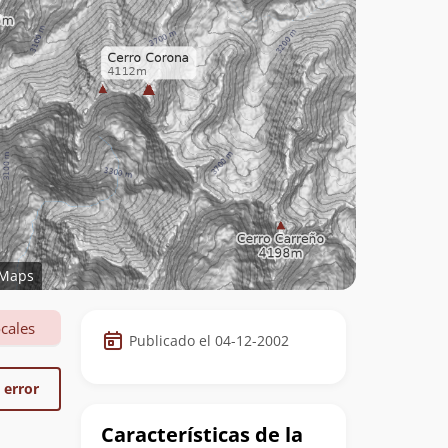
Maps
Datos
cales
Publicado el 04-12-2002
de
la
 error
cumbre
Características de la