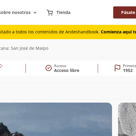
Sobre nosotros
Tienda
Pásate
mitado a todos los contenidos de Andeshandbook.
Comienza aquí tu
cana: San José de Maipo
Acceso
Primera
Acceso libre
1952