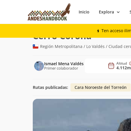
Inicio
Explora
Montaña
Cerro Corona
Ten acceso ili
(4.112m)
Cerro Corona
Región Metropolitana / Lo Valdés / Ciudad cer
Ismael Mena Valdés
Altitud
4.112m
Primer colaborador
Rutas publicadas:
Cara Noroeste del Torreón