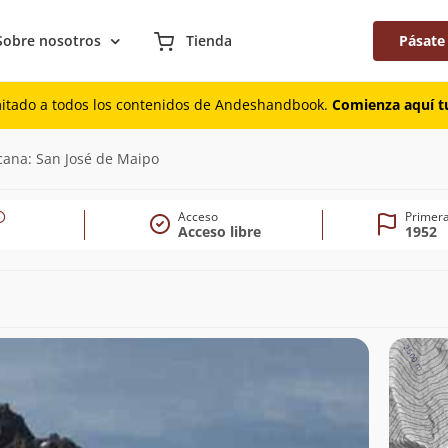
Sobre nosotros
Tienda
Pásate
mitado a todos los contenidos de Andeshandbook.
Comienza aquí tu
cana: San José de Maipo
Acceso
Primera
Acceso libre
1952