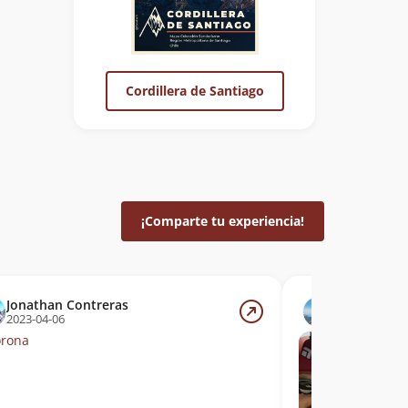
Cordillera de Santiago
¡Comparte tu experiencia!
Jonathan Contreras
Camilo Ale
2023-04-06
2020-10-18