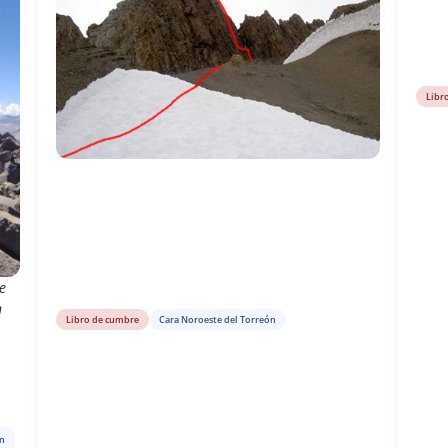
Libr
e
n
Libro de cumbre
Cara Noroeste del Torreón
ón