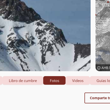
AHB 
Libro de cumbre
Fotos
Videos
Guías lo
Comparte t