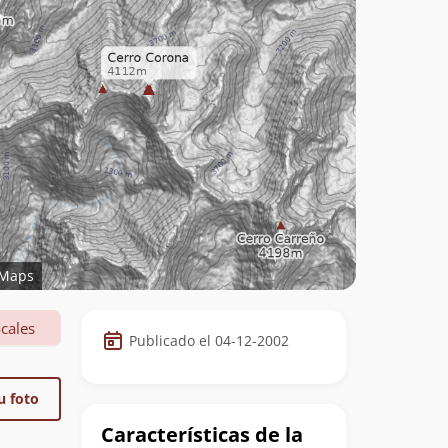
Maps
Datos
cales
Publicado el 04-12-2002
de
la
u foto
cumbre
Características de la