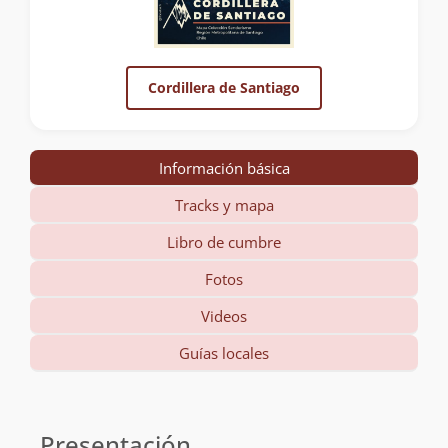
Cordillera de Santiago
Información básica
Tracks y mapa
Libro de cumbre
Fotos
Videos
Guías locales
Información
básica
Presentación