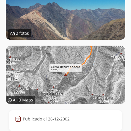
2 fotos
AHB Maps
Datos
Publicado el 26-12-2002
de