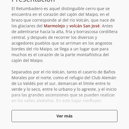
El Retumbadero es aquel distinguible cerro que se
encuentra en el corazón del cajón del Maipo, en el
brazo que corresponde al del río Volcán, que nace de
los glaciares del
Marmolejo
y
volcán San José
. Antes
de adentrarse hacia la alta, fría y borrascosa cordillera
central, y después de recorrer los diversos y
acogedores pueblos que se arriman en los angostos
bordes del río Maipo, se llega a un lugar que para
muchos es el corazón de la parte montañística del
cajón del Maipo.
Separados por el río Volcán, tanto el caserío de Baños
Morales por el norte, como el refugio del Club Alemán
de Lo Valdés por el sur, demarcan el límite entre lo
verde y lo seco, entre lo urbano y lo agreste, y el inicio
para las grandes ascensiones que se pueden realizar
en los valles aledaños. En este lugar confluyen
mundos tan disímiles como el de los arrieros y los
cabreros, los mineros, y los montañistas, que de
Ver más
forma desordenada y confusa caracterizan el sector.
Para los cansados montañistas que regresan desde