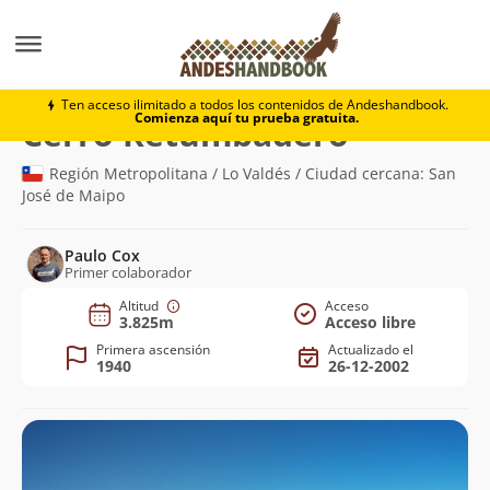
Montaña
Cerro Retumbadero
Ten acceso ilimitado a todos los contenidos de Andeshandbook.
Comienza aquí tu prueba gratuita.
(3.825m)
Cerro Retumbadero
Región Metropolitana / Lo Valdés / Ciudad cercana: San
José de Maipo
Paulo Cox
Primer colaborador
Altitud
Acceso
3.825m
Acceso libre
Primera ascensión
Actualizado el
1940
26-12-2002