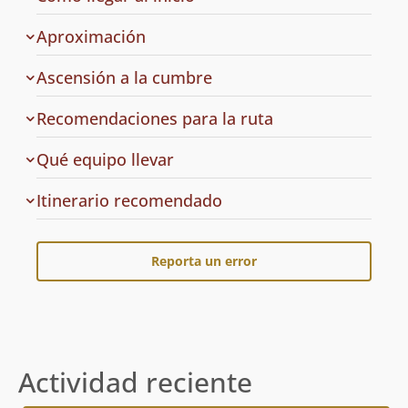
la
ruta
Aproximación
Ascensión a la cumbre
Recomendaciones para la ruta
Qué equipo llevar
Cuál
Itinerario recomendado
es
el
Reporta un error
Actividad reciente