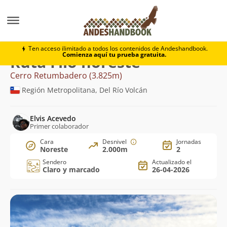
Montaña
Cerro Retumbadero
Filo noreste
Ten acceso ilimitado a todos los contenidos de Andeshandbook.
Comienza aquí tu prueba gratuita.
Ruta Filo noreste
Cerro Retumbadero (3.825m)
Región Metropolitana, Del Río Volcán
Elvis Acevedo
Primer colaborador
Cara
Desnivel
Jornadas
Noreste
2.000m
2
Sendero
Actualizado el
Claro y marcado
26-04-2026