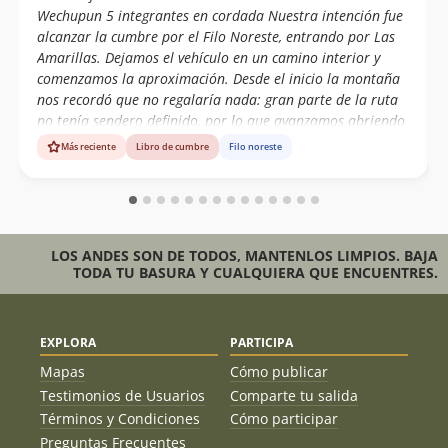
Wechupun 5 integrantes en cordada Nuestra intención fue
alcanzar la cumbre por el Filo Noreste, entrando por Las
Amarillas. Dejamos el vehículo en un camino interior y
comenzamos la aproximación. Desde el inicio la montaña
nos recordó que no regalaría nada: gran parte de la ruta
no tenía sendero definido, por lo que avanzamos abriendo
camino a pura experiencia y lectura de terreno. Instalamos
Más reciente
Libro de cumbre
Filo noreste
el Campamento Base a los 3.000 msnm, en un pequeño
sector de rocas que lograba darnos algo de protección
ante un viento constante que nunca nos dio tregua. A las
05:15 hrs iniciamos el intento de cumbre, esperando que la
salida del sol nos ayudará a visualizar mejor los pasos más
LOS ANDES SON DE TODOS, MANTENLOS LIMPIOS. BAJA
expuestos. La progresión fue lenta y exigente: terreno
TODA TU BASURA Y CUALQUIERA QUE ENCUENTRES.
EXPLORA
PARTICIPA
Mapas
Cómo publicar
Testimonios de Usuarios
Comparte tu salida
Términos y Condiciones
Cómo participar
Preguntas Frecuentes