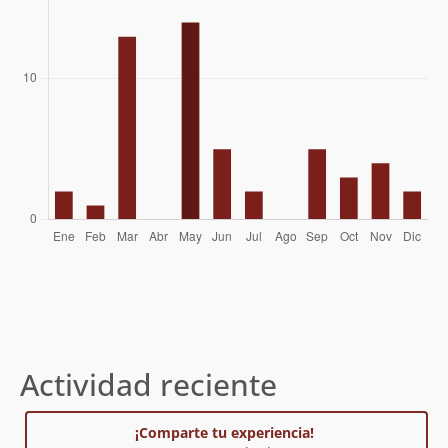
Sven Gleisner
06/06/09
Valeska, Maciel, Ivonne, Fernando,
30/03/08
Gabriel, Nico, Erick, Nolberto (Rama U.
De Chile)
Camilo Rada
04/11/06
Álvaro Vivanco
02/06/06
Michael Cantzler
Elvis Acevedo
09/05/04
Sergio Buglio, Nelson Maldonado, Jaime
01/03/01
Mazzei
Jaime Galleguillos, Rodolfo Gómez
10/01/95
Actividad reciente
¡Comparte tu experiencia!