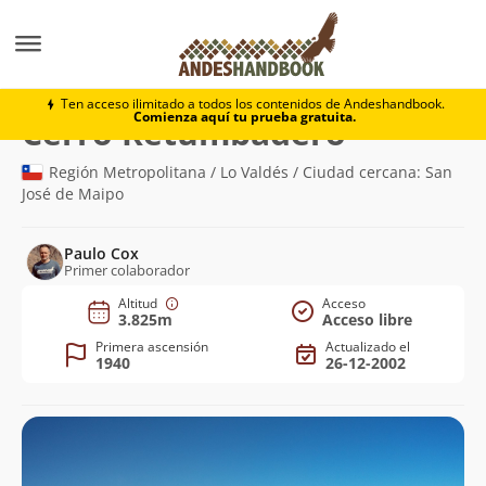
Montaña
Cerro Retumbadero
Ten acceso ilimitado a todos los contenidos de Andeshandbook.
Comienza aquí tu prueba gratuita.
(3.825m)
Cerro Retumbadero
Región Metropolitana / Lo Valdés / Ciudad cercana: San
José de Maipo
Paulo Cox
Primer colaborador
Altitud
Acceso
3.825m
Acceso libre
Primera ascensión
Actualizado el
1940
26-12-2002