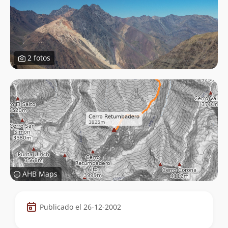
2 fotos
AHB Maps
Datos
Publicado el 26-12-2002
de