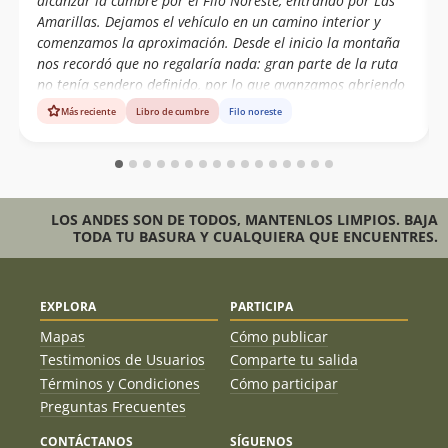
alcanzar la cumbre por el Filo Noreste, entrando por Las
Amarillas. Dejamos el vehículo en un camino interior y
comenzamos la aproximación. Desde el inicio la montaña
nos recordó que no regalaría nada: gran parte de la ruta
no tenía sendero definido, por lo que avanzamos abriendo
camino a pura experiencia y lectura de terreno. Instalamos
Más reciente
Libro de cumbre
Filo noreste
el Campamento Base a los 3.000 msnm, en un pequeño
sector de rocas que lograba darnos algo de protección
ante un viento constante que nunca nos dio tregua. A las
05:15 hrs iniciamos el intento de cumbre, esperando que la
salida del sol nos ayudará a visualizar mejor los pasos más
LOS ANDES SON DE TODOS, MANTENLOS LIMPIOS. BAJA
expuestos. La progresión fue lenta y exigente: terreno
TODA TU BASURA Y CUALQUIERA QUE ENCUENTRES.
EXPLORA
PARTICIPA
Mapas
Cómo publicar
Testimonios de Usuarios
Comparte tu salida
Términos y Condiciones
Cómo participar
Preguntas Frecuentes
CONTÁCTANOS
SÍGUENOS