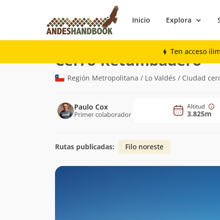
Inicio
Explora
Montaña
Cerro Retumbadero
Ten acceso ili
(3.
Cerro Retumbadero
Región Metropolitana / Lo Valdés / Ciudad cer
Paulo Cox
Altitud
3.825m
Primer colaborador
Rutas publicadas:
Filo noreste