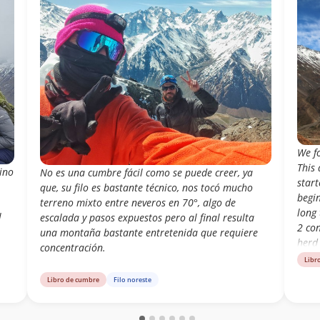
We f
This 
ino
No es una cumbre fácil como se puede creer, ya
start
que, su filo es bastante técnico, nos tocó mucho
begin
terreno mixto entre neveros en 70°, algo de
long
l
escalada y pasos expuestos pero al final resulta
2 con
una montaña bastante entretenida que requiere
herd 
concentración.
one p
Libr
ridge
Libro de cumbre
Filo noreste
We s
 y
After
towa