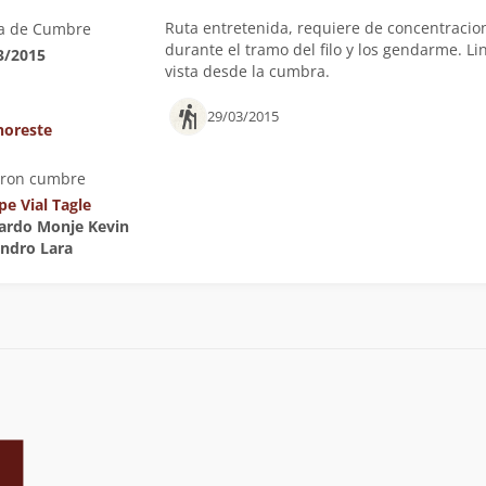
Ruta entretenida, requiere de concentracio
a de Cumbre
durante el tramo del filo y los gendarme. Li
3/2015
vista desde la cumbra.
29/03/2015
 noreste
eron cumbre
pe Vial Tagle
rardo Monje Kevin
andro Lara