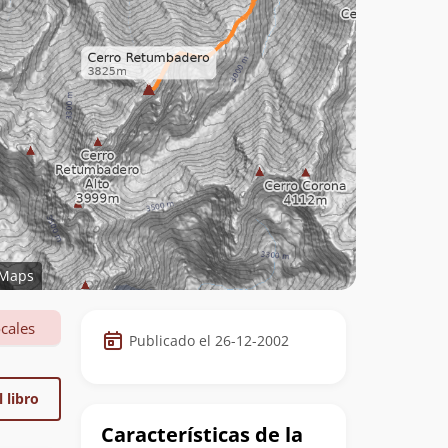
Maps
Datos
cales
Publicado el 26-12-2002
de
la
 libro
cumbre
Características de la