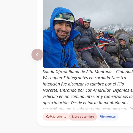
Salida Oficial Rama de Alta Montaña – Club And
Wechupun 5 integrantes en cordada Nuestra
intención fue alcanzar la cumbre por el Filo
Noreste, entrando por Las Amarillas. Dejamos e
vehículo en un camino interior y comenzamos la
aproximación. Desde el inicio la montaña nos
recordó que no regalaría nada: gran parte de la
ruta no tenía sendero definido, por lo que
Más reciente
Libro de cumbre
Filo noreste
avanzamos abriendo camino a pura experiencia
lectura de terreno. Instalamos el Campamento