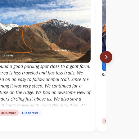
ound a good parking spot close to a goat farm.
area is less traveled and has less trails. We
Rico cerrito , filo 
ed on an easy-to-follow animal trail. Since the
ning it was very steep. We continued for a
 time on the ridge. We had an awesome view of
dors circling just above us. We also saw a
of goats traveling through the mountain. At
oint we started sidehilling to the right of the
o de cumbre
Filo noreste
. It was still very steep and sometimes loose.
Libro de cumbre
Fil
tarted to wonder if we were short on time.
 exploring a little we decided to continue
rd Retumbadero. We reached a flatter terrain