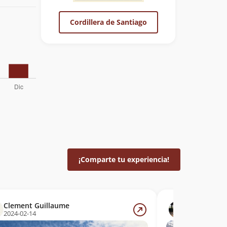
Cordillera de Santiago
¡Comparte tu experiencia!
Clement Guillaume
Antonio J. 
2024-02-14
2021-10-24