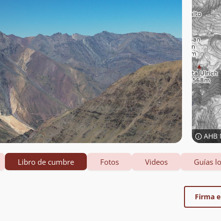
AHB 
Libro de cumbre
Fotos
Videos
Guías lo
Firma el