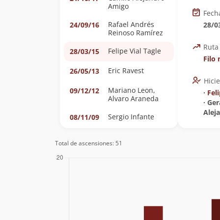
Amigo
Fech
Rafael Andrés
24/09/16
28/0
Reinoso Ramírez
Ruta
Felipe Vial Tagle
28/03/15
Filo
Eric Ravest
26/05/13
Hici
Mariano Leon,
09/12/12
∙
Feli
Alvaro Araneda
∙ Ge
Alej
Sergio Infante
08/11/09
Sven Gleisner
06/06/09
Total de ascensiones: 51
Valeska, Maciel,
30/03/08
Ivonne, Fernando,
Gabriel, Nico,
Erick, Nolberto
(Rama U. De
Chile)
Camilo Rada
04/11/06