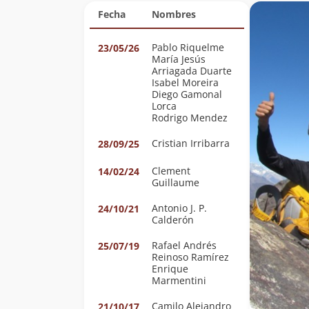
Fecha
Nombres
Pablo Riquelme
23/05/26
María Jesús
Arriagada Duarte
Isabel Moreira
Diego Gamonal
Lorca
Rodrigo Mendez
Cristian Irribarra
28/09/25
Clement
14/02/24
Guillaume
Antonio J. P.
24/10/21
Calderón
Rafael Andrés
25/07/19
Reinoso Ramírez
Enrique
Marmentini
Camilo Alejandro
21/10/17