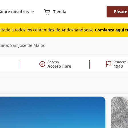
Sobre nosotros
Tienda
Pásate
mitado a todos los contenidos de Andeshandbook.
Comienza aquí tu
825m)
cana: San José de Maipo
Acceso
Primera 
Acceso libre
1940