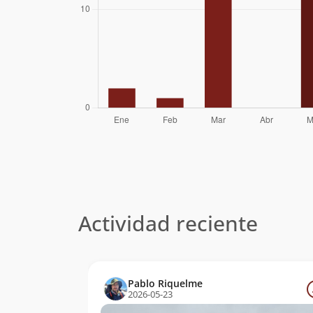
Álvaro Vivanco
02/06/06
Michael Cantzler
Elvis Acevedo
09/05/04
Sergio Buglio,
01/03/01
Nelson
Maldonado, Jaime
Mazzei
Jaime
10/01/95
Galleguillos,
Rodolfo Gómez
Actividad reciente
Pablo Riquelme
2026-05-23