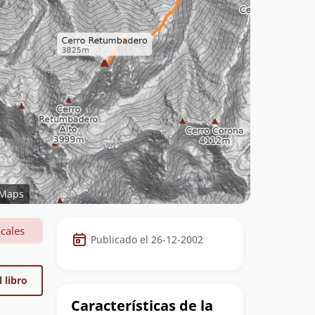
Maps
Datos
cales
Publicado el 26-12-2002
de
la
 libro
cumbre
Características de la