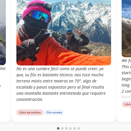
We f
This 
ino
No es una cumbre fácil como se puede creer, ya
start
que, su filo es bastante técnico, nos tocó mucho
begin
terreno mixto entre neveros en 70°, algo de
long
l
escalada y pasos expuestos pero al final resulta
2 con
una montaña bastante entretenida que requiere
herd 
concentración.
one p
Libr
ridge
Libro de cumbre
Filo noreste
We s
 y
After
towa
e