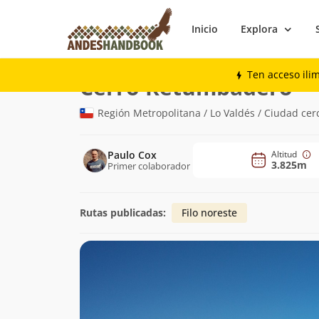
Inicio
Explora
Montaña
Cerro Retumbadero
Ten acceso ili
(3.
Cerro Retumbadero
Región Metropolitana / Lo Valdés / Ciudad cer
Paulo Cox
Altitud
3.825m
Primer colaborador
Rutas publicadas:
Filo noreste