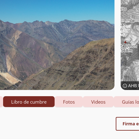
AHB 
Libro de cumbre
Fotos
Videos
Guías lo
Firma el