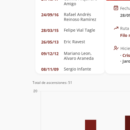
Amigo
Fech
Rafael Andrés
24/09/16
28/0
Reinoso Ramírez
Ruta
Felipe Vial Tagle
28/03/15
Filo
Eric Ravest
26/05/13
Hici
Mariano Leon,
09/12/12
∙
Cris
Alvaro Araneda
∙ Ja
Sergio Infante
08/11/09
Sven Gleisner
06/06/09
Total de ascensiones: 51
Valeska, Maciel,
30/03/08
Ivonne, Fernando,
Gabriel, Nico,
Erick, Nolberto
(Rama U. De
Chile)
Camilo Rada
04/11/06