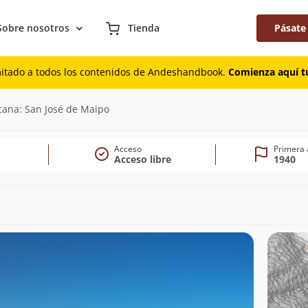
Sobre nosotros
Tienda
Pásate
mitado a todos los contenidos de Andeshandbook.
Comienza aquí tu
825m)
cana: San José de Maipo
Acceso
Primera 
Acceso libre
1940