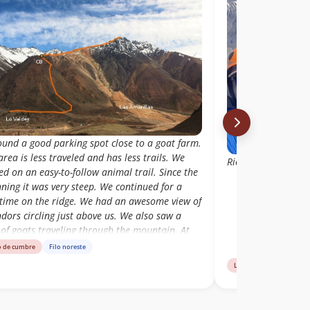
ound a good parking spot close to a goat farm.
area is less traveled and has less trails. We
Rico cerrito , filo 
ed on an easy-to-follow animal trail. Since the
ning it was very steep. We continued for a
 time on the ridge. We had an awesome view of
dors circling just above us. We also saw a
of goats traveling through the mountain. At
oint we started sidehilling to the right of the
o de cumbre
Filo noreste
. It was still very steep and sometimes loose.
Libro de cumbre
Fil
tarted to wonder if we were short on time.
 exploring a little we decided to continue
rd Retumbadero. We reached a flatter terrain