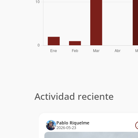
Álvaro Vivanco
02/06/06
Michael Cantzler
Elvis Acevedo
09/05/04
Sergio Buglio,
01/03/01
Nelson
Maldonado, Jaime
Mazzei
Jaime
10/01/95
Galleguillos,
Rodolfo Gómez
Actividad reciente
Pablo Riquelme
2026-05-23