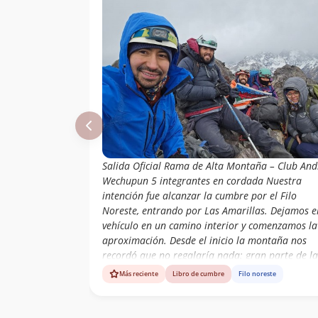
Salida Oficial Rama de Alta Montaña – Club And
Wechupun 5 integrantes en cordada Nuestra
intención fue alcanzar la cumbre por el Filo
Noreste, entrando por Las Amarillas. Dejamos e
vehículo en un camino interior y comenzamos la
aproximación. Desde el inicio la montaña nos
recordó que no regalaría nada: gran parte de la
ruta no tenía sendero definido, por lo que
Más reciente
Libro de cumbre
Filo noreste
avanzamos abriendo camino a pura experiencia
lectura de terreno. Instalamos el Campamento
Base a los 3.000 msnm, en un pequeño sector d