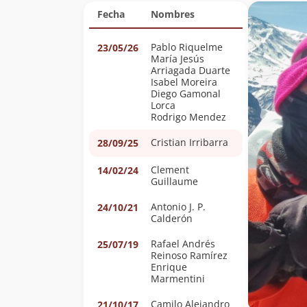
Fecha
Nombres
Pablo Riquelme
23/05/26
María Jesús
Arriagada Duarte
Isabel Moreira
Diego Gamonal
Lorca
Rodrigo Mendez
Cristian Irribarra
28/09/25
Clement
14/02/24
Guillaume
Antonio J. P.
24/10/21
Calderón
Rafael Andrés
25/07/19
Reinoso Ramírez
Enrique
Marmentini
Camilo Alejandro
21/10/17