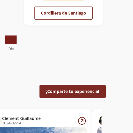
Cordillera de Santiago
¡Comparte tu experiencia!
Clement Guillaume
Antonio J. 
2024-02-14
2021-10-24