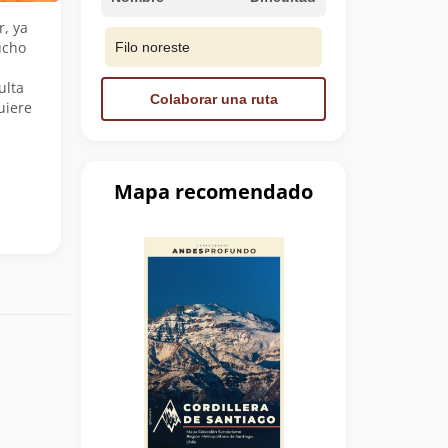
, ya
ucho
Filo noreste
ulta
Colaborar una ruta
uiere
Mapa recomendado