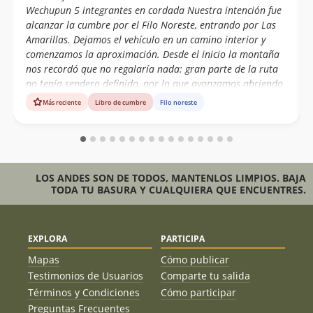
Wechupun 5 integrantes en cordada Nuestra intención fue
alcanzar la cumbre por el Filo Noreste, entrando por Las
Amarillas. Dejamos el vehículo en un camino interior y
comenzamos la aproximación. Desde el inicio la montaña
nos recordó que no regalaría nada: gran parte de la ruta
no tenía sendero definido, por lo que avanzamos abriendo
camino a pura experiencia y lectura de terreno. Instalamos
Más reciente
Libro de cumbre
Filo noreste
el Campamento Base a los 3.000 msnm, en un pequeño
sector de rocas que lograba darnos algo de protección
ante un viento constante que nunca nos dio tregua. A las
05:15 hrs iniciamos el intento de cumbre, esperando que la
salida del sol nos ayudará a visualizar mejor los pasos más
LOS ANDES SON DE TODOS, MANTENLOS LIMPIOS. BAJA
expuestos. La progresión fue lenta y exigente: terreno
TODA TU BASURA Y CUALQUIERA QUE ENCUENTRES.
EXPLORA
PARTICIPA
Mapas
Cómo publicar
Testimonios de Usuarios
Comparte tu salida
Términos y Condiciones
Cómo participar
Preguntas Frecuentes