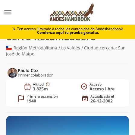
Montaña
Cerro Retumbadero
Ten acceso ilimitado a todos los contenidos de Andeshandbook.
Comienza aquí tu prueba gratuita.
(3.825m)
Cerro Retumbadero
Región Metropolitana / Lo Valdés / Ciudad cercana: San
José de Maipo
Paulo Cox
Primer colaborador
Altitud
Acceso
3.825m
Acceso libre
Primera ascensión
Actualizado el
1940
26-12-2002