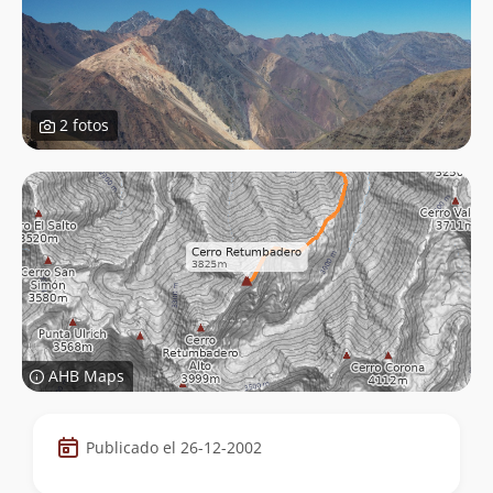
2 fotos
AHB Maps
Datos
Publicado el 26-12-2002
de