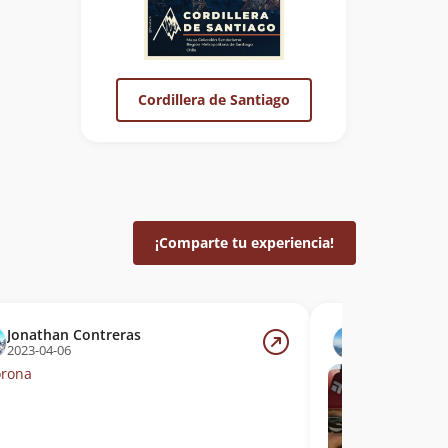
Cordillera de Santiago
¡Comparte tu experiencia!
Jonathan Contreras
Camilo Ale
2023-04-06
2020-10-18