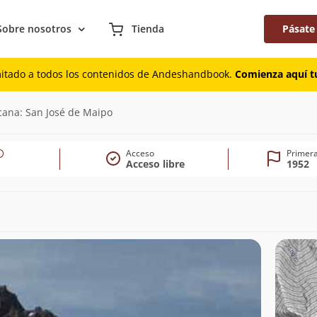
Sobre nosotros
Tienda
Pásate
mitado a todos los contenidos de Andeshandbook.
Comienza aquí tu
cana: San José de Maipo
Acceso
Primera
Acceso libre
1952