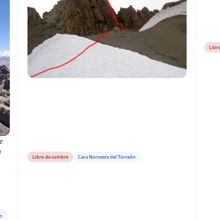
Libr
e
n
Libro de cumbre
Cara Noroeste del Torreón
ón