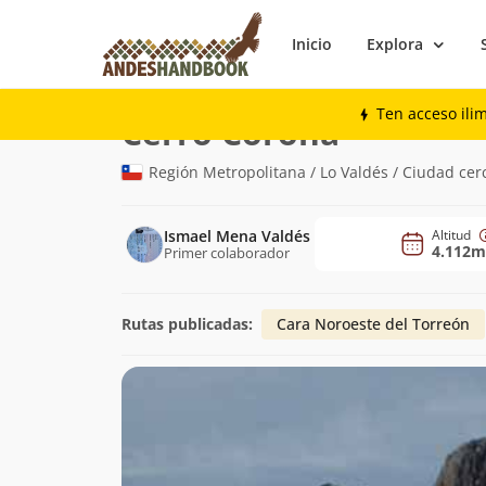
Inicio
Explora
Montaña
Cerro Corona
Ten acceso ili
(4.112m)
Cerro Corona
Región Metropolitana / Lo Valdés / Ciudad cer
Ismael Mena Valdés
Altitud
4.112m
Primer colaborador
Rutas publicadas:
Cara Noroeste del Torreón