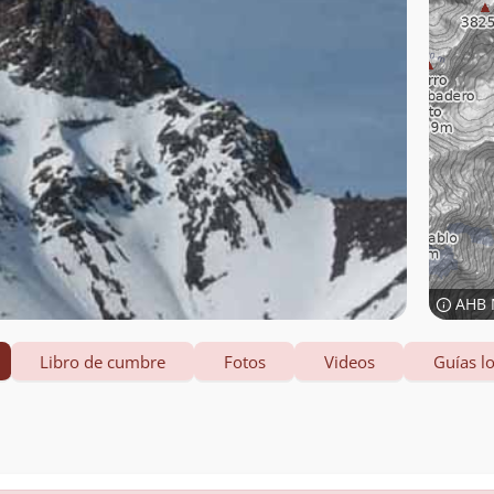
AHB 
Libro de cumbre
Fotos
Videos
Guías lo