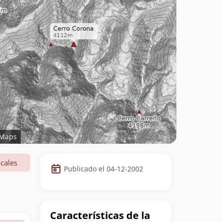
Maps
Datos
cales
Publicado el 04-12-2002
de
la
cumbre
Características de la