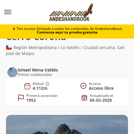
Montaña
Cerro Corona
Ten acceso ilimitado a todos los contenidos de Andeshandbook.
Comienza aquí tu prueba gratuita.
(4.112m)
Cerro Corona
Región Metropolitana / Lo Valdés / Ciudad cercana: San
José de Maipo
Ismael Mena Valdés
Primer colaborador
Altitud
Acceso
4.112m
Acceso libre
Primera ascensión
Actualizado el
1952
05-02-2020