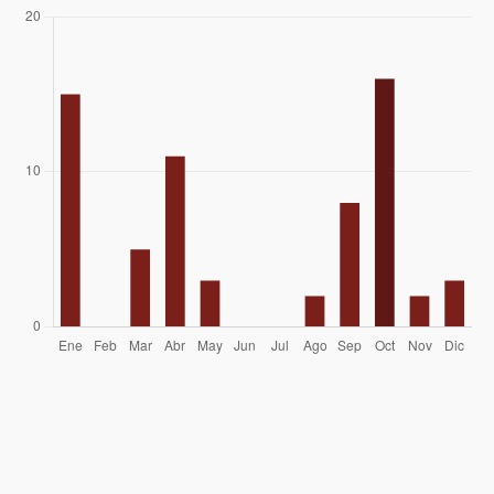
Elvis Acevedo
28/01/07
Ignacio Binimelis
29/10/06
Eduardo Atalah
Gabriel Muñoz
Nolberto Alarcon
01/10/06
Adolfo Dell´orto Selman
26/01/05
Ronald Aguilar, Mauricio Montané
03/10/04
José Miguel Castro, Cristobal Bustos,
06/01/03
Francisco Rojas
Joaquin Baranao Diaz
30/11/02
Ismael Mena Valdés
Mario Arredondo Y Cía
01/01/98
Raúl Baeza C.
08/04/79
Julio Garreaud
21/04/62