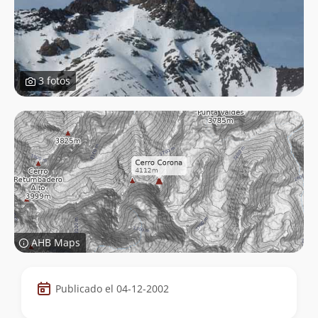
3 fotos
AHB Maps
Datos
Publicado el 04-12-2002
de