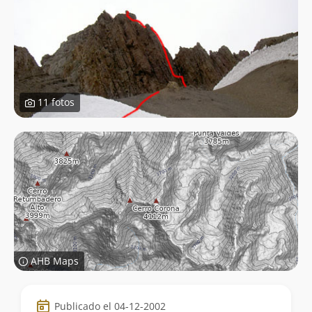
11 fotos
AHB Maps
Datos
Publicado el 04-12-2002