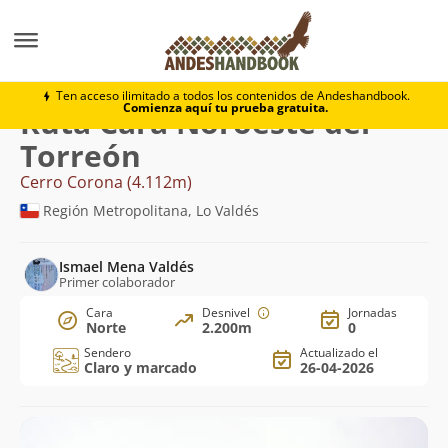
Montaña
Cerro Corona
Cara Noroeste del Torreón
Ten acceso ilimitado a todos los contenidos de Andeshandbook.
Comienza aquí tu prueba gratuita.
Ruta Cara Noroeste del
Torreón
Cerro Corona (4.112m)
Región Metropolitana, Lo Valdés
Ismael Mena Valdés
Primer colaborador
Cara
Desnivel
Jornadas
Norte
2.200m
0
Sendero
Actualizado el
Claro y marcado
26-04-2026