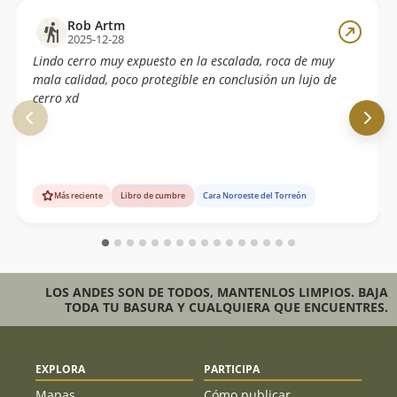
Rob Artm
2025-12-28
Lindo cerro muy expuesto en la escalada, roca de muy
mala calidad, poco protegible en conclusión un lujo de
cerro xd
Más reciente
Libro de cumbre
Cara Noroeste del Torreón
LOS ANDES SON DE TODOS, MANTENLOS LIMPIOS. BAJA
TODA TU BASURA Y CUALQUIERA QUE ENCUENTRES.
EXPLORA
PARTICIPA
Mapas
Cómo publicar