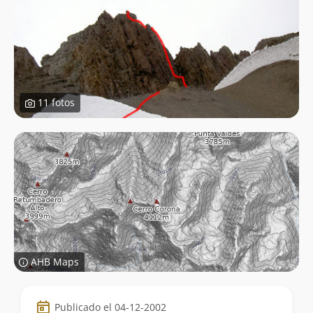
11 fotos
AHB Maps
Datos
Publicado el 04-12-2002