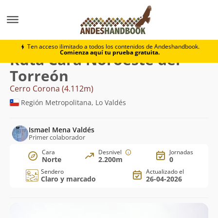
Montaña
Cerro Corona
Cara Noroeste del Torreón
Ten acceso ilimitado a todos los contenidos de Andeshandbook.
Comienza aquí tu prueba gratuita.
Ruta Cara Noroeste del
Torreón
Cerro Corona (4.112m)
Región Metropolitana, Lo Valdés
Ismael Mena Valdés
Primer colaborador
Cara
Desnivel
Jornadas
Norte
2.200m
0
Sendero
Actualizado el
Claro y marcado
26-04-2026