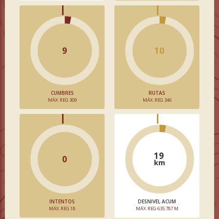
9
10
CUMBRES
RUTAS
MÁX. REG 309
MÁX. REG 346
19
0
km
INTENTOS
DESNIVEL ACUM
MÁX. REG 18
MÁX. REG 635.787 M