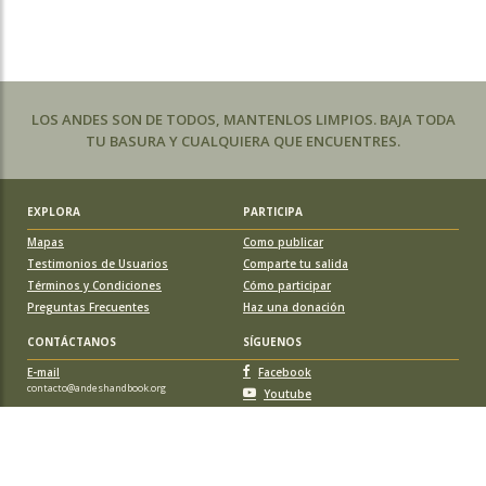
LOS ANDES SON DE TODOS, MANTENLOS LIMPIOS. BAJA TODA
TU BASURA Y CUALQUIERA QUE ENCUENTRES.
EXPLORA
PARTICIPA
Mapas
Como publicar
Testimonios de Usuarios
Comparte tu salida
Términos y Condiciones
Cómo participar
Preguntas Frecuentes
Haz una donación
CONTÁCTANOS
SÍGUENOS
E-mail
Facebook
contacto@andeshandbook.org
Youtube
Instagram
APOYA A ANDESHANDBOOK
Suscríbete
y accede a todos los contenidos sin limitaciones. O colabora
con una nueva ruta o montaña y obtén una suscripción gratis y de por vida.