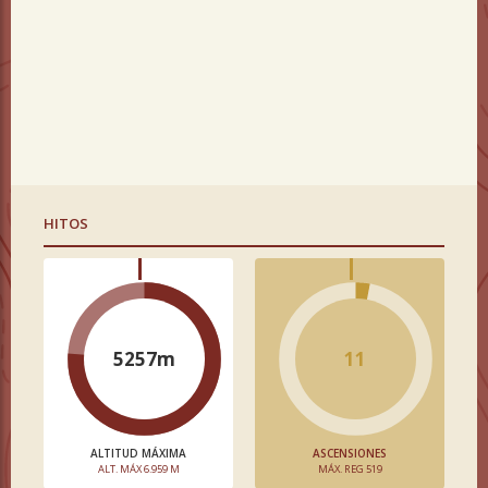
HITOS
5257m
11
ALTITUD MÁXIMA
ASCENSIONES
ALT. MÁX 6.959 M
MÁX. REG 519