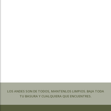
LOS ANDES SON DE TODOS, MANTENLOS LIMPIOS. BAJA TODA
TU BASURA Y CUALQUIERA QUE ENCUENTRES.