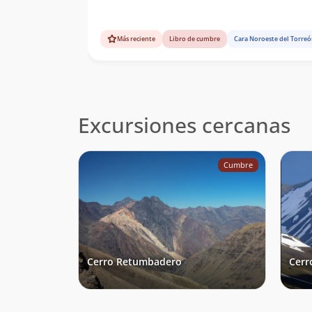
Más reciente
Libro de cumbre
Cara Noroeste del Torre
Excursiones cercanas
Cumbre
Cerro Retumbadero
Cerr