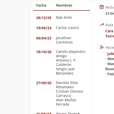
Fecha
Nombres
Fech
21/0
Rob Artm
28/12/25
Ruta
Carlos Castro
19/05/24
Cara
Torr
Jonathan
06/04/23
Contreras
Hici
Camilo Alejandro
18/10/20
∙
Jul
Amigo
∙ Ma
Antonio J. P.
∙ Ma
Calderón
Sergio Leal
Rous
Benavides
∙ Pat
Daniela Silva
27/09/20
Retamales
Cristian Donoso
Carrasco
Alan Muñoz
Ferrada
Alvaro Zerené
26/08/18