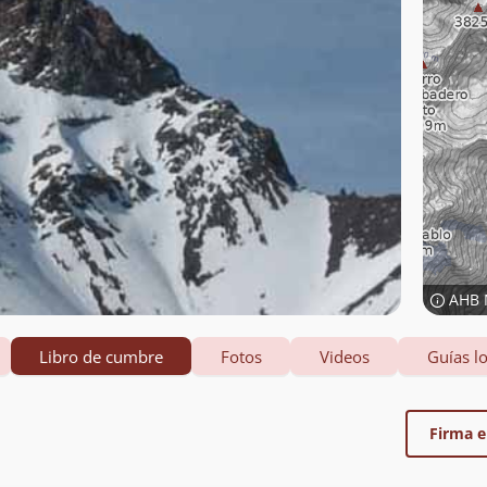
AHB 
Libro de cumbre
Fotos
Videos
Guías lo
Firma el