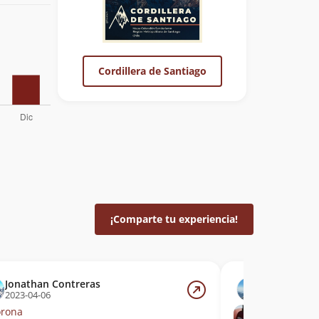
Cordillera de Santiago
¡Comparte tu experiencia!
Jonathan Contreras
Camilo Ale
2023-04-06
2020-10-18