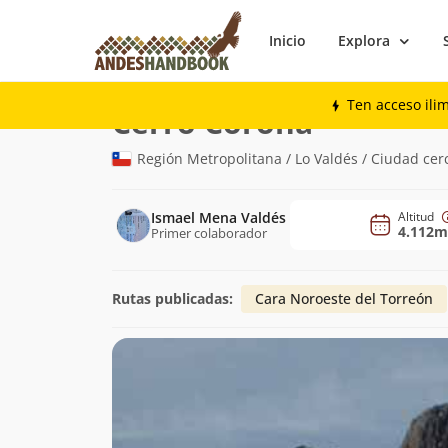
Inicio
Explora
Montaña
Cerro Corona
Ten acceso ili
(4.112m)
Cerro Corona
Región Metropolitana / Lo Valdés / Ciudad cer
Ismael Mena Valdés
Altitud
4.112m
Primer colaborador
Rutas publicadas:
Cara Noroeste del Torreón