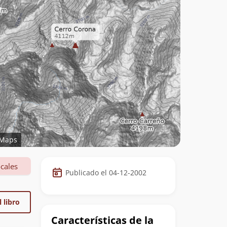
Maps
Datos
cales
Publicado el 04-12-2002
de
la
 libro
cumbre
Características de la