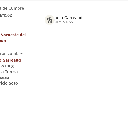
.
a de Cumbre
4/1962
Julio Garreaud
31/12/1899
 Noroeste del
eón
eron cumbre
io Garreaud
rio Puig
ria Teresa
seau
ricio Soto