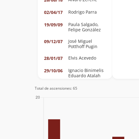
Rodrigo Parra
02/04/17
Paula Salgado,
19/09/09
Felipe González
José Miguel
09/12/07
Potthoff Pugin
Elvis Acevedo
28/01/07
Ignacio Binimelis
29/10/06
Eduardo Atalah
Gabriel Muñoz
Total de ascensiones: 65
Nolberto Alarcon
01/10/06
Adolfo Dell´orto
26/01/05
Selman
Ronald Aguilar,
03/10/04
Mauricio
Montané