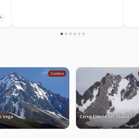
ón
Cumbre
o Vega
Cerro Diente del Diablo