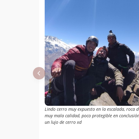
Waldo Espinoza Y
15/04/59
Ceodomir
Marangunic (U)
Sergio
02/03/52
Kunstmann
Lindo cerro muy expuesto en la escalada, roca d
muy mala calidad, poco protegible en conclusió
un lujo de cerro xd