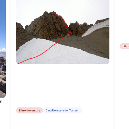
Libr
e
n
Libro de cumbre
Cara Noroeste del Torreón