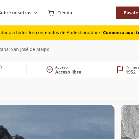
Sobre nosotros
Tienda
Pásate
mitado a todos los contenidos de Andeshandbook.
Comienza aquí tu
cana: San José de Maipo
Acceso
Primera
Acceso libre
1952