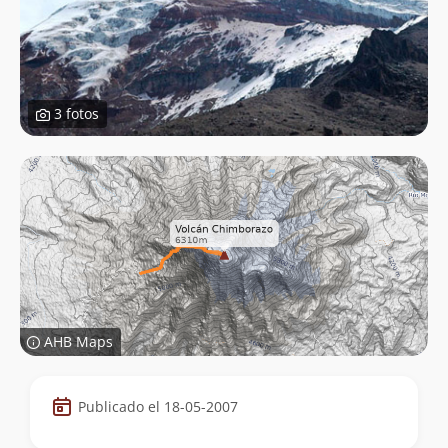
3 fotos
AHB Maps
Datos
Publicado el 18-05-2007
de