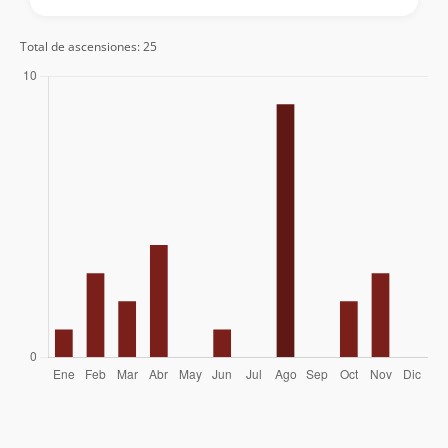
Coca De Castro, Ignacio Cueto, Arturo
24/08/07
Total de ascensiones: 25
Marinetti
Joaquin Barañao, José Miguel Calvo,
04/02/07
Chapico
Geyson Millar
24/06/06
Stefan Lustenberger, Jacobo Larrea
25/04/03