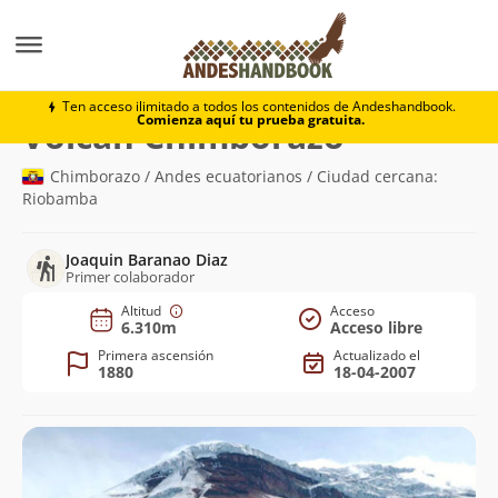
Montaña
Volcán Chimborazo
Ten acceso ilimitado a todos los contenidos de Andeshandbook.
Comienza aquí tu prueba gratuita.
(6.310m)
Volcán Chimborazo
Chimborazo / Andes ecuatorianos / Ciudad cercana:
Riobamba
Joaquin Baranao Diaz
Primer colaborador
Altitud
Acceso
6.310m
Acceso libre
Primera ascensión
Actualizado el
1880
18-04-2007