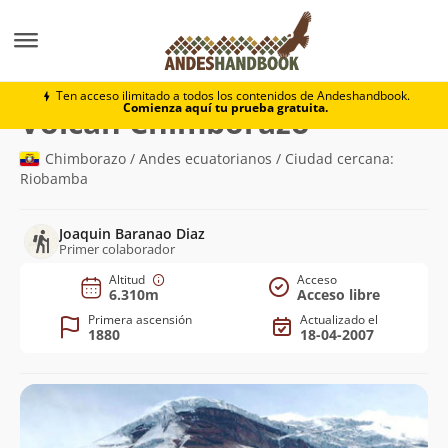
Montaña
Volcán Chimborazo
Ten acceso ilimitado a todos los contenidos de Andeshandbook.
Comienza aquí tu prueba gratuita.
(6.310m)
Volcán Chimborazo
Chimborazo / Andes ecuatorianos / Ciudad cercana:
Riobamba
Joaquin Baranao Diaz
Primer colaborador
Altitud
Acceso
6.310m
Acceso libre
Primera ascensión
Actualizado el
1880
18-04-2007