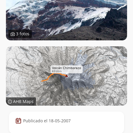
3 fotos
AHB Maps
Datos
Publicado el 18-05-2007
de