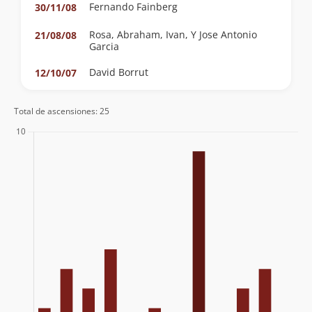
Fernando Fainberg
30/11/08
Rosa, Abraham, Ivan, Y Jose Antonio
21/08/08
Garcia
David Borrut
12/10/07
Coca De Castro, Ignacio Cueto, Arturo
24/08/07
Total de ascensiones: 25
Marinetti
Joaquin Barañao, José Miguel Calvo,
04/02/07
Chapico
Geyson Millar
24/06/06
Stefan Lustenberger, Jacobo Larrea
25/04/03