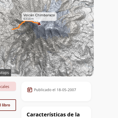
Maps
Datos
cales
Publicado el 18-05-2007
de
la
 libro
cumbre
Características de la