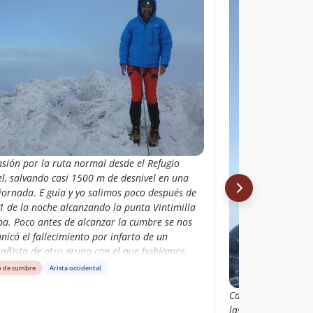
nsión por la ruta normal desde el Refugio
el, salvando casi 1500 m de desnivel en una
jornada. E guía y yo salimos poco después de
1 de la noche alcanzando la punta Vintimilla
ba. Poco antes de alcanzar la cumbre se nos
icó el fallecimiento por infarto de un
añista de otro grupo con el que habíamos
rtido refugio horas antes. Vistas las
o de cumbre
Arista occidental
nstancias y la fatiga acumulada, decidimos no
Cansados, luego del
eguir hasta la cumbre máxima.
las 10PM del 14 de