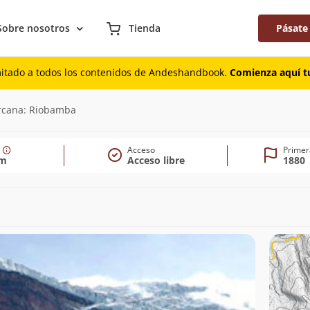
Sobre nosotros
Tienda
Pásate
mitado a todos los contenidos de Andeshandbook.
Comienza aquí tu
10m)
rcana: Riobamba
Acceso
Primer
0m
Acceso libre
1880