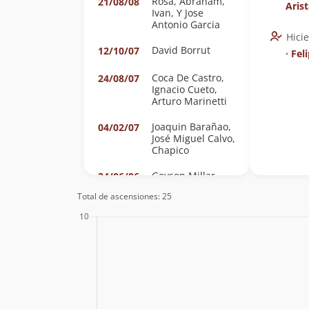
Rosa, Abraham,
21/08/08
Aris
Ivan, Y Jose
Antonio Garcia
Hici
David Borrut
12/10/07
∙
Feli
Coca De Castro,
24/08/07
Ignacio Cueto,
Arturo Marinetti
Joaquin Barañao,
04/02/07
José Miguel Calvo,
Chapico
Geyson Millar
24/06/06
Total de ascensiones: 25
Stefan
25/04/03
Lustenberger,
Jacobo Larrea