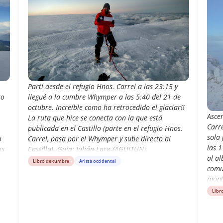
Partí desde el refugio Hnos. Carrel a las 23:15 y
to
llegué a la cumbre Whymper a las 5:40 del 21 de
octubre. Increíble como ha retrocedido el glaciar!!
Asce
La ruta que hice se conecta con la que está
Carr
publicada en el Castillo (parte en el refugio Hnos.
sola 
o
Carrel, pasa por el Whymper y sube directo al
las 1
os
Castillo). Guia: Julián Lara (AGUITUN).
al al
Libro de cumbre
Arista occidental
comun
mont
compa
Libr
circu
pros