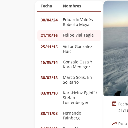
Fecha
Nombres
Eduardo Valdés
30/04/24
Roberto Moya
Felipe Vial Tagle
21/10/16
Victor Gonzalez
25/11/15
Huici
Gonzalo Ossa Y
15/08/14
Kora Menegoz
Marco Solís, En
30/03/13
Solitario
Karl-Heinz Egloff /
03/01/10
Stefan
Lustenberger
Fech
21/1
Fernando
30/11/08
Fainberg
Ruta