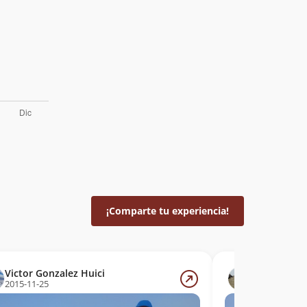
¡Comparte tu experiencia!
Victor Gonzalez Huici
Gonzalo Os
2015-11-25
2014-08-15