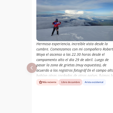
Hermosa experiencia, increíble vista desde la
cumbre. Comenzamos con mi compañero Rober
Moya el ascenso a las 22.30 horas desde el
campamento alto el dia 29 de abril. Luego de
pasar la zona de grietas (muy expuestas), de
acuerdo a los registros fotográf En el campo alt
habían otras cordadas de otros países, fuimos l
únicos en alcanzar la cumbre.
Más reciente
Libro de cumbre
Arista occidental