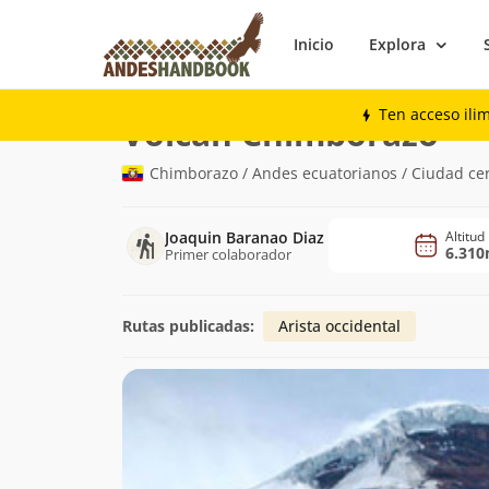
Inicio
Explora
Montaña
Volcán Chimborazo
Ten acceso ili
(6.3
Volcán Chimborazo
Chimborazo / Andes ecuatorianos / Ciudad ce
Joaquin Baranao Diaz
Altitud
6.31
Primer colaborador
Rutas publicadas:
Arista occidental