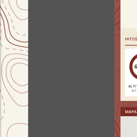
HITO
ALTI
ALT
MAPA 