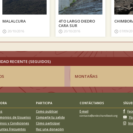
MALALCURA
4TO LARGO DIEDRO
CHIMBOR
CARA SUR
20/10/2016
20/10/2016
07/09/20
IDAD RECIENTE (SEGUIDOS)
OS
MONTAÑAS
LORA
PARTICIPA
CONTÁCTANOS
SÍGU
as
Como publicar
E-mail
Fac
contacto@andeshandbook.org
imonios de Usuarios
Comparte tu salida
Yo
inos y Condiciones
Cómo participar
In
untas Frecuentes
Haz una donación