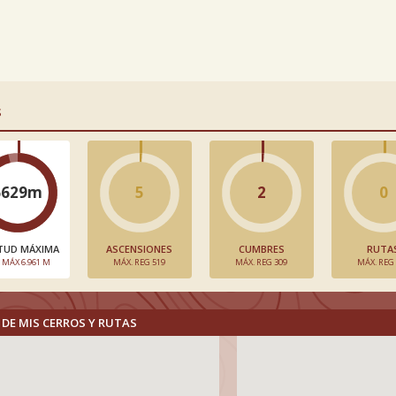
S
6629m
5
2
0
TUD MÁXIMA
ASCENSIONES
CUMBRES
RUTA
. MÁX 6.961 M
MÁX. REG 519
MÁX. REG 309
MÁX. REG
DE MIS CERROS Y RUTAS