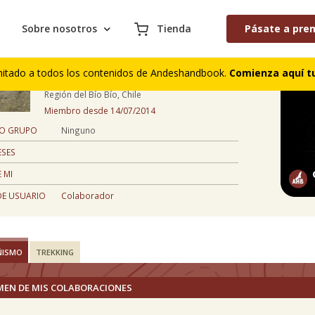
Sobre nosotros
Tienda
Pásate a pre
Gonzalo Ossa Gomez
mitado a todos los contenidos de Andeshandbook.
Comienza aquí tu
43 años
Región del Bío Bío, Chile
Miembro desde 14/07/2014
 O GRUPO
Ninguno
ESES
 MI
DE USUARIO
Colaborador
ÑISMO
TREKKING
MEN DE MIS COLABORACIONES