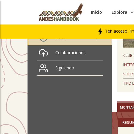
Inicio
Explora
PERFIL
Gonzalo Ossa Gomez
Ten acceso ili
Perfil
Colaboraciones
CLUB
INTER
Siguiendo
SOBRE
TIPO 
MONTA
RESU