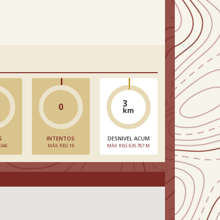
3
0
km
S
INTENTOS
DESNIVEL ACUM
 346
MÁX. REG 18
MÁX. REG 635.787 M